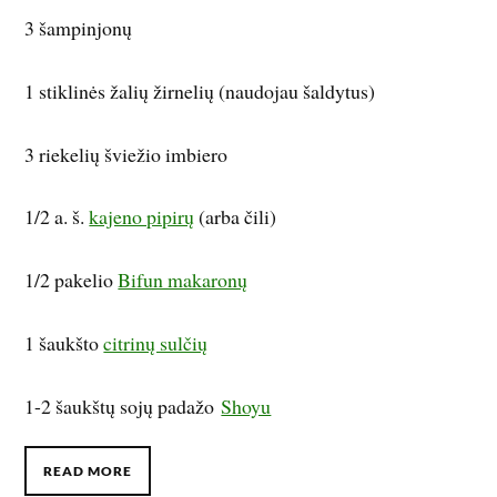
3 šampinjonų
1 stiklinės žalių žirnelių (naudojau šaldytus)
3 riekelių šviežio imbiero
1/2 a. š.
kajeno pipirų
(arba čili)
1/2 pakelio
Bifun makaronų
1 šaukšto
citrinų sulčių
1-2 šaukštų sojų padažo
Shoyu
READ MORE