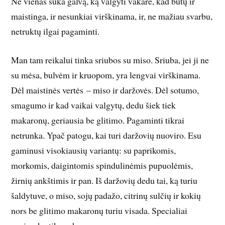
Ne vienas suka galvą, ką valgyti vakare, kad būtų ir
maistinga, ir nesunkiai virškinama, ir, ne mažiau svarbu,
netruktų ilgai pagaminti.
Man tam reikalui tinka sriubos su miso. Sriuba, jei ji ne
su mėsa, bulvėm ir kruopom, yra lengvai virškinama.
Dėl maistinės vertės – miso ir daržovės. Dėl sotumo,
smagumo ir kad vaikai valgytų, dedu šiek tiek
makaronų, geriausia be glitimo. Pagaminti tikrai
netrunka. Ypač patogu, kai turi daržovių nuoviro. Esu
gaminusi visokiausių variantų: su paprikomis,
morkomis, daigintomis spindulinėmis pupuolėmis,
žirnių ankštimis ir pan. Iš daržovių dedu tai, ką turiu
šaldytuve, o miso, sojų padažo, citrinų sulčių ir kokių
nors be glitimo makaronų turiu visada. Specialiai