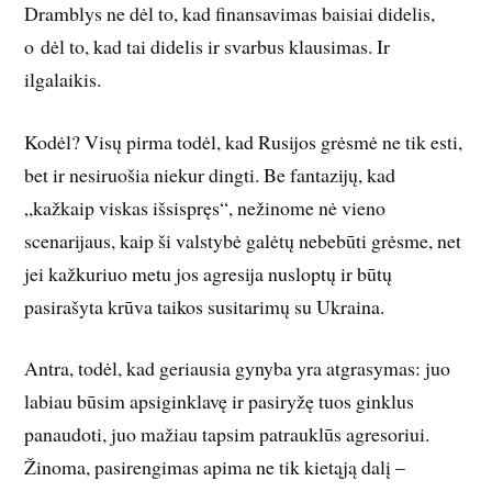
Dramblys ne dėl to, kad finansavimas baisiai didelis,
o dėl to, kad tai didelis ir svarbus klausimas. Ir
ilgalaikis.
Kodėl? Visų pirma todėl, kad Rusijos grėsmė ne tik esti,
bet ir nesiruošia niekur dingti. Be fantazijų, kad
„kažkaip viskas išsispręs“, nežinome nė vieno
scenarijaus, kaip ši valstybė galėtų nebebūti grėsme, net
jei kažkuriuo metu jos agresija nusloptų ir būtų
pasirašyta krūva taikos susitarimų su Ukraina.
Antra, todėl, kad geriausia gynyba yra atgrasymas: juo
labiau būsim apsiginklavę ir pasiryžę tuos ginklus
panaudoti, juo mažiau tapsim patrauklūs agresoriui.
Žinoma, pasirengimas apima ne tik kietąją dalį –