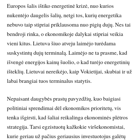
Europos šalis ištiko energetinė krizė, nuo kurios
nukentėjo daugelis šalių, netgi tos, kurių energetika
nebuvo taip stipriai priklausoma nuo pigių dujų. Nes tai
bendroji rinka, o ekonomikoje dalykai stipriai veikia
vieni kitus. Lietuva šiuo atveju laimėjo turėdama
suskystintų dujų terminalą. Laimėjo ne ta prasme, kad
išvengė energijos kainų šuolio, o kad turėjo energetinių
išteklių. Lietuvai nereikėjo, kaip Vokietijai, skubiai ir už
labai brangiai tuos terminalus statytis.
Nepaisant daugybės prastų pavyzdžių, kuo baigiasi
politiniai sprendimai dėl ekonomikos prioritetų, vis
tenka išgirsti, kad šaliai reikalinga ekonominės plėtros
strategija. Tarsi egzistuotų kažkokie viršekonomistai,
kurie geriau už pačius geriausius investuotojus galėtų