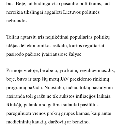
bus. Beje, tai būdinga viso pasaulio politikams, tad
nereikia tikslingai apgailėti Lietuvos politinės
nebrandos.
Toliau aptarsiu tris neįtikėtinai populiarias politikų
idėjas dėl ekonomikos reikalų, kurios reguliariai
pasirodo pačiose įvairiausiose šalyse.
Pirmoje vietoje, be abejo, yra kainų reguliavimas. Jis,
beje, buvo ir tarp šių metų JAV prezidento rinkimų
programų pažadų. Nuostabu, tačiau tokių pasiūlymų
atsiranda toli gražu ne tik aukštos infliacijos laikais.
Rinkėjų palankumo galima sulaukti pasiūlius
pareguliuoti vienos prekių grupės kainas, kaip antai
medicininių kaukių, daržovių ar benzino.