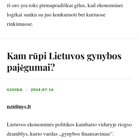
iš oro yra toks pirmapradiškai gilus, kad ekonominei
logikai sunku su juo konkuruoti bet kuriuose
rinkimuose.
Kam rūpi Lietuvos gynybos
pajėgumai?
GUODA
2024-07-16
nzidinys.lt
Lietuvos ekonominės politikos kambario viduryje riogso
dramblys, kurio vardas „gynybos finansavimas“.