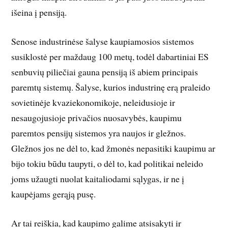
išeina į pensiją.
Senose industrinėse šalyse kaupiamosios sistemos
susiklostė per maždaug 100 metų, todėl dabartiniai ES
senbuvių piliečiai gauna pensiją iš abiem principais
paremtų sistemų. Šalyse, kurios industrinę erą praleido
sovietinėje kvaziekonomikoje, neleidusioje ir
nesaugojusioje privačios nuosavybės, kaupimu
paremtos pensijų sistemos yra naujos ir gležnos.
Gležnos jos ne dėl to, kad žmonės nepasitiki kaupimu ar
bijo tokiu būdu taupyti, o dėl to, kad politikai neleido
joms užaugti nuolat kaitaliodami sąlygas, ir ne į
kaupėjams gerąją pusę.
Ar tai reiškia, kad kaupimo galime atsisakyti ir