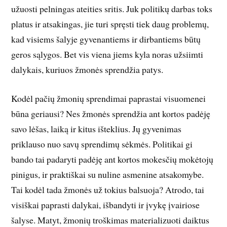
užuosti pelningas ateities sritis. Juk politikų darbas toks
platus ir atsakingas, jie turi spręsti tiek daug problemų,
kad visiems šalyje gyvenantiems ir dirbantiems būtų
geros sąlygos. Bet vis viena jiems kyla noras užsiimti
dalykais, kuriuos žmonės sprendžia patys.
Kodėl pačių žmonių sprendimai paprastai visuomenei
būna geriausi? Nes žmonės sprendžia ant kortos padėję
savo lėšas, laiką ir kitus išteklius. Jų gyvenimas
priklauso nuo savų sprendimų sėkmės. Politikai gi
bando tai padaryti padėję ant kortos mokesčių mokėtojų
pinigus, ir praktiškai su nuline asmenine atsakomybe.
Tai kodėl tada žmonės už tokius balsuoja? Atrodo, tai
visiškai paprasti dalykai, išbandyti ir įvykę įvairiose
šalyse. Matyt, žmonių troškimas materializuoti daiktus