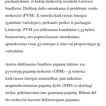
pasikartokime, iš kokių mokesčių susideda Lietuvos
biudžetas. Didžioji dalis surenkama iš pridėtinės vertės
mokesčio (PVM). Jį sumoka kiekvienas žmogus
(galutinis vartotojas), perkantis prekes ir paslaugas
Lietuvoje. PVM yra aiškiausias kandidatas į gynybos
finansavimą, nes paprasčiausiai surenkamas,
apmokestina visus gyventojus ir daro tai proporcingai jų
vartojimui.
Antras didžiausias biudžeto pajamų šaltinis yra
gyventojų pajamų mokestis (GPM) – jį sumoka
kiekvienas žmogus asmeniškai, jam taikomas
neapmokestinamas pajamų dydis (NPD) ir skirtingi
tarifai, priklausomai nuo gaunamų pajamų. Būtent dėl
šio mokesčio kasmet deklaruojame pajamas.