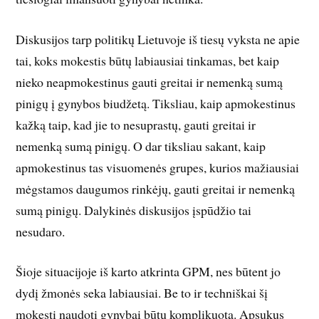
Diskusijos tarp politikų Lietuvoje iš tiesų vyksta ne apie
tai, koks mokestis būtų labiausiai tinkamas, bet kaip
nieko neapmokestinus gauti greitai ir nemenką sumą
pinigų į gynybos biudžetą. Tiksliau, kaip apmokestinus
kažką taip, kad jie to nesuprastų, gauti greitai ir
nemenką sumą pinigų. O dar tiksliau sakant, kaip
apmokestinus tas visuomenės grupes, kurios mažiausiai
mėgstamos daugumos rinkėjų, gauti greitai ir nemenką
sumą pinigų. Dalykinės diskusijos įspūdžio tai
nesudaro.
Šioje situacijoje iš karto atkrinta GPM, nes būtent jo
dydį žmonės seka labiausiai. Be to ir techniškai šį
mokestį naudoti gynybai būtų komplikuota. Apsukus