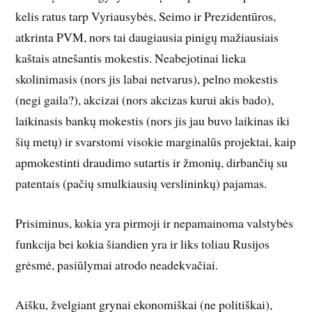
kelis ratus tarp Vyriausybės, Seimo ir Prezidentūros,
atkrinta PVM, nors tai daugiausia pinigų mažiausiais
kaštais atnešantis mokestis. Neabejotinai lieka
skolinimasis (nors jis labai netvarus), pelno mokestis
(negi gaila?), akcizai (nors akcizas kurui akis bado),
laikinasis bankų mokestis (nors jis jau buvo laikinas iki
šių metų) ir svarstomi visokie marginalūs projektai, kaip
apmokestinti draudimo sutartis ir žmonių, dirbančių su
patentais (pačių smulkiausių verslininkų) pajamas.
Prisiminus, kokia yra pirmoji ir nepamainoma valstybės
funkcija bei kokia šiandien yra ir liks toliau Rusijos
grėsmė, pasiūlymai atrodo neadekvačiai.
Aišku, žvelgiant grynai ekonomiškai (ne politiškai),