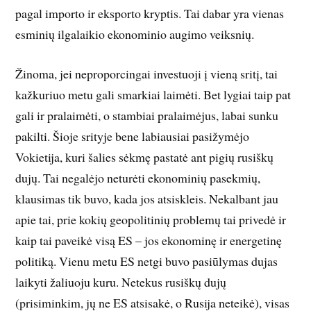
pagal importo ir eksporto kryptis. Tai dabar yra vienas
esminių ilgalaikio ekonominio augimo veiksnių.
Žinoma, jei neproporcingai investuoji į vieną sritį, tai
kažkuriuo metu gali smarkiai laimėti. Bet lygiai taip pat
gali ir pralaimėti, o stambiai pralaimėjus, labai sunku
pakilti. Šioje srityje bene labiausiai pasižymėjo
Vokietija, kuri šalies sėkmę pastatė ant pigių rusiškų
dujų. Tai negalėjo neturėti ekonominių pasekmių,
klausimas tik buvo, kada jos atsiskleis. Nekalbant jau
apie tai, prie kokių geopolitinių problemų tai privedė ir
kaip tai paveikė visą ES – jos ekonominę ir energetinę
politiką. Vienu metu ES netgi buvo pasiūlymas dujas
laikyti žaliuoju kuru. Netekus rusiškų dujų
(prisiminkim, jų ne ES atsisakė, o Rusija neteikė), visas