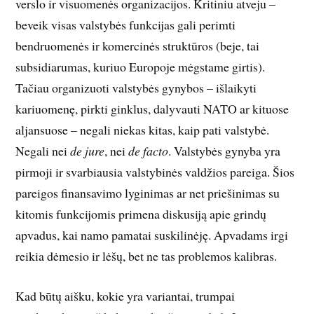
verslo ir visuomenės organizacijos. Kritiniu atveju –
beveik visas valstybės funkcijas gali perimti
bendruomenės ir komercinės struktūros (beje, tai
subsidiarumas, kuriuo Europoje mėgstame girtis).
Tačiau organizuoti valstybės gynybos – išlaikyti
kariuomenę, pirkti ginklus, dalyvauti NATO ar kituose
aljansuose – negali niekas kitas, kaip pati valstybė.
Negali nei
de jure
, nei
de facto
. Valstybės gynyba yra
pirmoji ir svarbiausia valstybinės valdžios pareiga. Šios
pareigos finansavimo lyginimas ar net priešinimas su
kitomis funkcijomis primena diskusiją apie grindų
apvadus, kai namo pamatai suskilinėję. Apvadams irgi
reikia dėmesio ir lėšų, bet ne tas problemos kalibras.
Kad būtų aišku, kokie yra variantai, trumpai