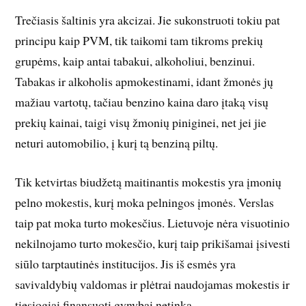
Trečiasis šaltinis yra akcizai. Jie sukonstruoti tokiu pat
principu kaip PVM, tik taikomi tam tikroms prekių
grupėms, kaip antai tabakui, alkoholiui, benzinui.
Tabakas ir alkoholis apmokestinami, idant žmonės jų
mažiau vartotų, tačiau benzino kaina daro įtaką visų
prekių kainai, taigi visų žmonių piniginei, net jei jie
neturi automobilio, į kurį tą benziną piltų.
Tik ketvirtas biudžetą maitinantis mokestis yra įmonių
pelno mokestis, kurį moka pelningos įmonės. Verslas
taip pat moka turto mokesčius. Lietuvoje nėra visuotinio
nekilnojamo turto mokesčio, kurį taip prikišamai įsivesti
siūlo tarptautinės institucijos. Jis iš esmės yra
savivaldybių valdomas ir plėtrai naudojamas mokestis ir
tiesiogiai finansuoti gynybai netinka.