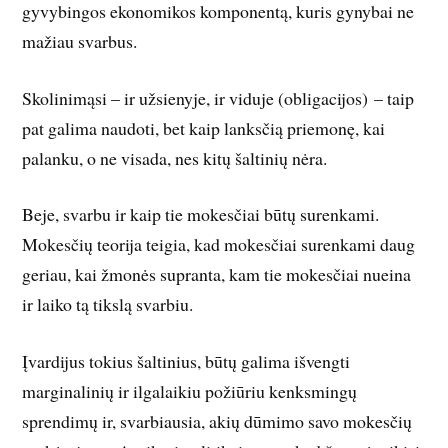
gyvybingos ekonomikos komponentą, kuris gynybai ne
mažiau svarbus.
Skolinimąsi – ir užsienyje, ir viduje (obligacijos) – taip
pat galima naudoti, bet kaip lanksčią priemonę, kai
palanku, o ne visada, nes kitų šaltinių nėra.
Beje, svarbu ir kaip tie mokesčiai būtų surenkami.
Mokesčių teorija teigia, kad mokesčiai surenkami daug
geriau, kai žmonės supranta, kam tie mokesčiai nueina
ir laiko tą tikslą svarbiu.
Įvardijus tokius šaltinius, būtų galima išvengti
marginalinių ir ilgalaikiu požiūriu kenksmingų
sprendimų ir, svarbiausia, akių dūmimo savo mokesčių