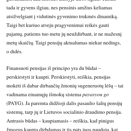
tada ir gyvens ilgiau, nes pensinis amžius keliamas
atsižvelgiant į vidutinės gyvenimo truk­mės dinamiką.
Taigi bet kuriuo atveju pragyvenimui reikės gauti
pajamų, patiems tuo metu jų neuždirbant, ir ne mažesnį
metų skaičių. Taigi pensijų aktualumas niekur nedings,
o didės.
Finansuoti pensijas iš principo yra du būdai –
perskirstyti ir kaupti. Perskirstyti, reiškia, pensijas
mokėti iš dabar dirbančių žmonių sugeneruotų lėšų – tai
vadinama einamųjų išmokų sistema
payasyou go
(PAYG). Ja paremta didžioji dalis pasaulio šalių pensijų
sistemų, tarp jų ir Lietuvos socialinio draudimo pensija.
Ant­rasis būdas – kaupiamasis – reiškia, kad pinigus
žmogus kaupia dirbdamas ir jis pats juos naudoja, kai