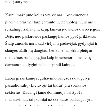
joks įstatymas.
Kainų mažėjimo kelias yra vienas – konkurencija
plačiąja prasme: tarp gamintojų, technologijų, jiems
reikalingų žaliavų tiekėjų, laisvai judančios darbo jėgos.
Beje, nuo pastarosios paslaugų kainos ypač priklauso.
Šiaip žmonės nori, kad virėjai ir padavėjai, gydytojai ir
slaugės uždirbtų daugiau, bet kai eina pirkti pietų ar
medicinos paslaugų, jau kaip ir nebenori – nes visų
darbuotojų atlyginimai atsispindi kainoje.
Labai geras kainų reguliavimo pavyzdys daugelyje
pasaulio šalių (Lietuvoje tai tikrai) yra sveikatos
sektorius. Kadangi jame dominuoja valstybės
finansavimas, tai įkainiai už sveikatos paslaugas yra