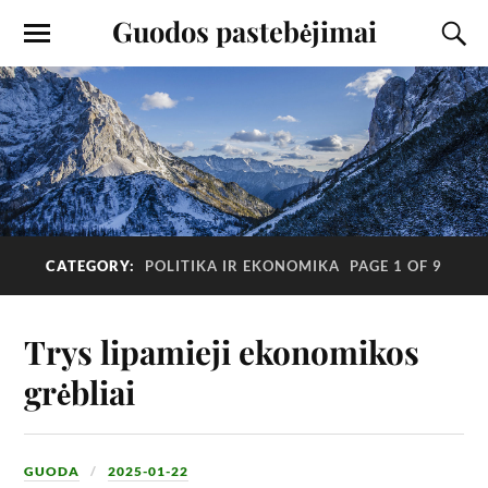
Guodos pastebėjimai
CATEGORY:
POLITIKA IR EKONOMIKA
PAGE 1 OF 9
Trys lipamieji ekonomikos
grėbliai
GUODA
2025-01-22