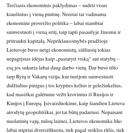
Trečiasis ekonominis paklydimas – sudėti visus
kiaušinius į vieną pintinę. Neretai tai vadinama
ekonomine proveržio politika – labai stambiai
suinvestuoti į vieną sritį, taip tapti pasaulyje žinomu ir
pritraukti kapitalą. Nepriklausomybės pradžioje
Lietuvoje buvo netgi ekonomistų, siūliusių tokias
nepagrįstas idėjas kaip „pastatyti viską“ ant statybų –
esą jos sukuria labai daug darbo vietų. Dar buvo tilto
tarp Rytų ir Vakarų vizija, kur turėjom suinvestuoti
didžiulius pinigus į tos krypties kelius ir geležinkelius,
kad masiškai galėtume vežti krovinius iš Rusijos ir
Kinijos į Europą. Įsivaizduokime, kaip šiandien Lietuva
atrodytų geopolitiškai, jei tai būtų padariusi. Nepaisant
nuolatinių vajų, mūsų laimei, Lietuvos ekonomika liko
labai stipriai diversifikuota, tiek pagal veiklos rūšis, tiek