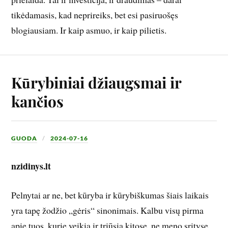
tikėdamasis, kad neprireiks, bet esi pasiruošęs
blogiausiam. Ir kaip asmuo, ir kaip pilietis.
Kūrybiniai džiaugsmai ir
kančios
GUODA
2024-07-16
nzidinys.lt
Pelnytai ar ne, bet kūryba ir kūrybiškumas šiais laikais
yra tapę žodžio „gėris“ sinonimais. Kalbu visų pirma
apie tuos, kurie veikia ir triūsia kitose, ne meno srityse.