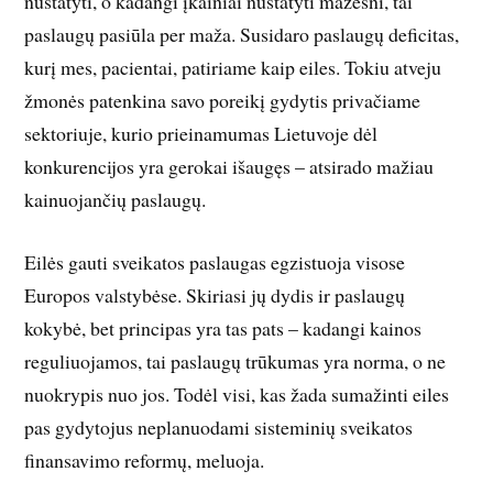
nustatyti, o kadangi įkainiai nustatyti mažesni, tai
paslaugų pasiūla per maža. Susidaro paslaugų deficitas,
kurį mes, pacien­tai, patiriame kaip eiles. Tokiu atveju
žmonės patenkina savo poreikį gydytis privačiame
sektoriuje, kurio prieinamumas Lietuvoje dėl
konkurencijos yra gerokai išaugęs – atsirado mažiau
kainuojančių paslaugų.
Eilės gauti sveikatos paslaugas egzistuoja visose
Europos valstybėse. Skiriasi jų dydis ir paslaugų
kokybė, bet principas yra tas pats – kadangi kainos
reguliuojamos, tai paslaugų trūkumas yra norma, o ne
nuokrypis nuo jos. Todėl visi, kas žada sumažinti eiles
pas gydytojus neplanuodami sisteminių sveikatos
finansavimo reformų, meluoja.