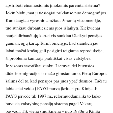
apsiriboti einamosiomis įmokomis paremta sistema?
Jokiu būdu, mat ji tiesiogiai priklauso nuo demografijos.
Kuo daugiau vyresnio amžiaus žmonių visuomenėje,
tuo sunkiau dirbantiesiems juos išlaikyti. Kiekvienai
naujai dirbančiųjų kartai vis sunkiau išlaikyti pensijas
gaunančiųjų kartą. Turint omenyje, kad šiandien jau
labai mažai kraštų gali pasigirti teigiama reprodukcija,
ši problema kamuoja praktiškai visas valstybes.
Ir visoms savotiškai sunku. Lietuvai dėl buvusios
didelės emigracijos ir mažo gimstamumo, Pietų Europos
šalims dėl to, kad pensijos pas juos ypač dosnios. Tačiau
labiausiai veidu į PAYG purvą įkritusi yra Kinija. Ji
PAYG įsivedė tik 1997 m., reformuodama iki to laiko
buvusią valstybinę pensijų sistemą pagal Vakarų
pavyzdį. Tik viena smulkmena – nuo 1980ųjų Kinija