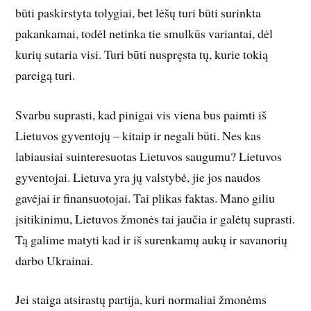
būti paskirstyta tolygiai, bet lėšų turi būti surinkta
pakankamai, todėl netinka tie smulkūs variantai, dėl
kurių sutaria visi. Turi būti nuspręsta tų, kurie tokią
pareigą turi.
Svarbu suprasti, kad pinigai vis viena bus paimti iš
Lietuvos gyventojų – kitaip ir negali būti. Nes kas
labiausiai suinteresuotas Lietuvos saugumu? Lietuvos
gyventojai. Lietuva yra jų valstybė, jie jos naudos
gavėjai ir finansuotojai. Tai plikas faktas. Mano giliu
įsitikinimu, Lietuvos žmonės tai jaučia ir galėtų suprasti.
Tą galime matyti kad ir iš surenkamų aukų ir savanorių
darbo Ukrainai.
Jei staiga atsirastų partija, kuri normaliai žmonėms