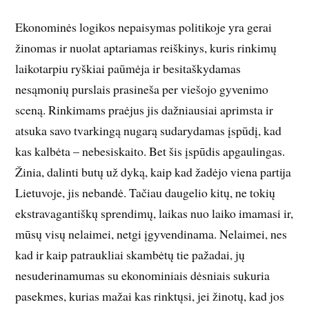
Ekonominės logikos nepaisymas politikoje yra gerai
žinomas ir nuolat aptariamas reiškinys, kuris rinkimų
laikotarpiu ryškiai paūmėja ir besitaškydamas
nesąmonių purslais prasineša per viešojo gyvenimo
sceną. Rinkimams praėjus jis dažniausiai aprimsta ir
atsuka savo tvarkingą nugarą sudarydamas įspūdį, kad
kas kalbėta – nebesiskaito. Bet šis įspūdis apgaulingas.
Žinia, dalinti butų už dyką, kaip kad žadėjo viena partija
Lietuvoje, jis nebandė. Tačiau daugelio kitų, ne tokių
ekstravagantiškų sprendimų, laikas nuo laiko imamasi ir,
mūsų visų nelaimei, netgi įgyvendinama. Nelaimei, nes
kad ir kaip patraukliai skambėtų tie pažadai, jų
nesuderinamumas su ekonominiais dėsniais sukuria
pasekmes, kurias mažai kas rinktųsi, jei žinotų, kad jos