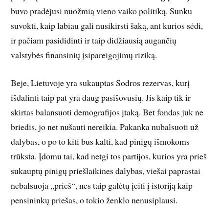
buvo pradėjusi nuožmią vieno vaiko politiką. Sunku
suvokti, kaip labiau gali nusikirsti šaką, ant kurios sėdi,
ir pačiam pasididinti ir taip didžiausią augančių
valstybės finansinių įsipareigojimų riziką.
Beje, Lietuvoje yra sukauptas Sodros rezervas, kurį
išdalinti taip pat yra daug pasišovusių. Jis kaip tik ir
skirtas balansuoti demografijos įtaką. Bet fondas juk ne
briedis, jo net nušauti nereikia. Pakanka nubalsuoti už
dalybas, o po to kiti bus kalti, kad pinigų išmokoms
trūksta. Įdomu tai, kad netgi tos partijos, kurios yra prieš
sukauptų pinigų priešlaikines dalybas, viešai pap­rastai
nebalsuoja „prieš“, nes taip galėtų įeiti į istoriją kaip
pensininkų priešas, o tokio ženklo nenusiplausi.