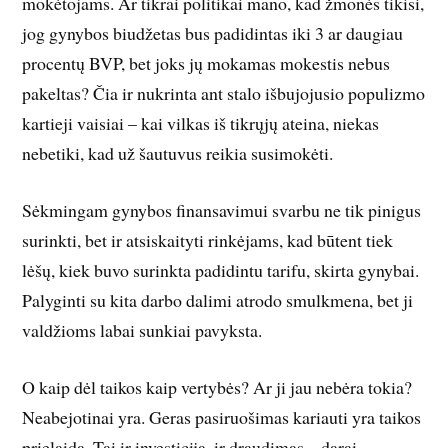
mokėtojams. Ar tikrai politikai mano, kad žmonės tikisi,
jog gynybos biudžetas bus padidintas iki 3 ar daugiau
procentų BVP, bet joks jų mokamas mokestis nebus
pakeltas? Čia ir nukrinta ant stalo išbujojusio populizmo
kartieji vaisiai – kai vilkas iš tikrųjų ateina, niekas
nebetiki, kad už šautuvus reikia susimokėti.
Sėkmingam gynybos finansavimui svarbu ne tik pinigus
surinkti, bet ir atsiskaityti rinkėjams, kad būtent tiek
lėšų, kiek buvo surinkta padidintu tarifu, skirta gynybai.
Palyginti su kita darbo dalimi atrodo smulkmena, bet ji
valdžioms labai sunkiai pavyksta.
O kaip dėl taikos kaip vertybės? Ar ji jau nebėra tokia?
Neabejotinai yra. Geras pasiruošimas kariauti yra taikos
prielaida. Tai ir investicija, ir draudimas – darai