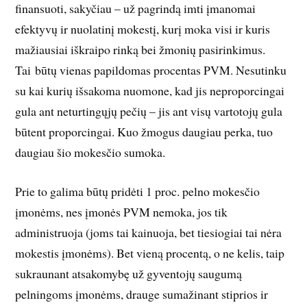
finansuoti, sakyčiau – už pagrindą imti įmanomai
efektyvų ir nuolatinį mokestį, kurį moka visi ir kuris
mažiausiai iškraipo rinką bei žmonių pasirinkimus.
Tai būtų vienas papildomas procentas PVM. Nesutinku
su kai kurių išsakoma nuomone, kad jis neproporcingai
gula ant neturtingųjų pečių – jis ant visų vartotojų gula
būtent proporcingai. Kuo žmogus daugiau perka, tuo
daugiau šio mokesčio sumoka.
Prie to galima būtų pridėti 1 proc. pelno mokesčio
įmonėms, nes įmonės PVM nemoka, jos tik
administruoja (joms tai kainuoja, bet tiesiogiai tai nėra
mokestis įmonėms). Bet vieną procentą, o ne kelis, taip
sukraunant atsakomybę už gyventojų saugumą
pelningoms įmonėms, drauge sumažinant stiprios ir