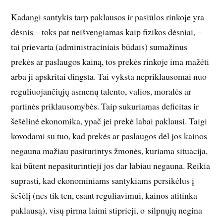
Kadangi santykis tarp paklausos ir pasiūlos rinkoje yra
dėsnis – toks pat neišvengiamas kaip fizikos dėsniai, –
tai prievarta (administraciniais būdais) sumažinus
prekės ar paslaugos kainą, tos prekės rinkoje ima mažėti
arba ji apskritai dingsta. Tai vyksta nepriklausomai nuo
reguliuojančiųjų asmenų talento, valios, moralės ar
partinės priklausomybės. Taip sukuriamas deficitas ir
šešėlinė ekonomika, ypač jei prekė labai paklausi. Taigi
kovodami su tuo, kad prekės ar paslaugos dėl jos kainos
negauna mažiau pasiturintys žmonės, kuriama situacija,
kai būtent nepasiturintieji jos dar labiau negauna. Reikia
suprasti, kad ekonominiams santykiams persikėlus į
šešėlį (nes tik ten, esant reguliavimui, kainos atitinka
paklausą), visų pirma laimi stiprieji, o silpnųjų negina