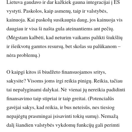
Lietuva gaudavo ir dar kažkiek gauna integracijai į ES
vystyti. Paskolos, kaip asmenų, taip ir valstybės,
kainuoja. Kai paskolų susikaupia daug, jos kainuoja vis
daugiau ir visa ši našta gula ateinantiems ant pečių.
(Mėgstam kalbėti, kad neturim vaikams palikti šiukšlių
ir išeikvotų gamtos resursų, bet skolas su palūkanom –
nėra problemų.)
O kaipgi kitos iš biudžeto finansuojamos sritys,
sakysite? Visoms joms irgi reikia pinigų. Reikia, tačiau
tai nepalyginami dalykai. Nė vienai jų nereikia padidinti
finansavimo taip stipriai ir taip greitai. (Potencialūs
gavėjai sakys, kad reikia, ir bus neteisūs, nes tiesiog
nepajėgtų prasmingai įsisavinti tokių sumų). Nemažą
dalį šiandien valstybės vykdomų funkcijų gali perimti