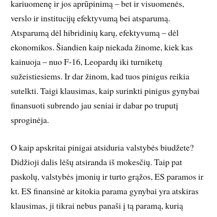
kariuomenę ir jos aprūpinimą – bet ir visuomenės,
verslo ir institucijų efektyvumą bei atsparumą.
Atsparumą dėl hibridinių karų, efektyvumą – dėl
ekonomikos. Šiandien kaip niekada žinome, kiek kas
kainuoja – nuo F-16, Leopardų iki turniketų
sužeistiesiems. Ir dar žinom, kad tuos pinigus reikia
sutelkti. Taigi klausimas, kaip surinkti pinigus gynybai
finansuoti subrendo jau seniai ir dabar po truputį
sproginėja.
O kaip apskritai pinigai atsiduria valstybės biudžete?
Didžioji dalis lėšų atsiranda iš mokesčių. Taip pat
paskolų, valstybės įmonių ir turto grąžos, ES paramos ir
kt. ES finansinė ar kitokia parama gynybai yra atskiras
klausimas, ji tikrai nebus panaši į tą paramą, kurią