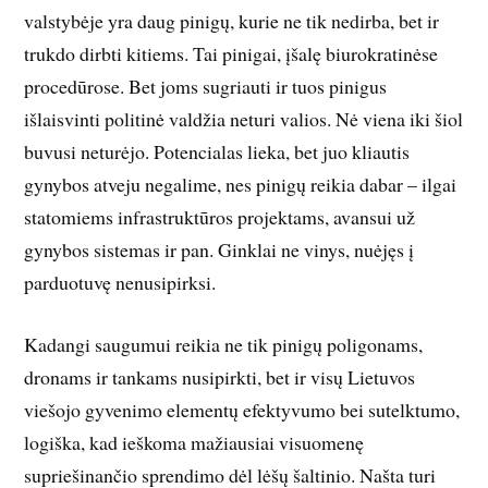
valstybėje yra daug pinigų, kurie ne tik nedirba, bet ir
trukdo dirbti kitiems. Tai pinigai, įšalę biurokratinėse
procedūrose. Bet joms sugriauti ir tuos pinigus
išlaisvinti politinė valdžia neturi valios. Nė viena iki šiol
buvusi neturėjo. Potencialas lieka, bet juo kliautis
gynybos atveju negalime, nes pinigų reikia dabar – ilgai
statomiems infrastruktūros projektams, avansui už
gynybos sistemas ir pan. Ginklai ne vinys, nuėjęs į
parduotuvę nenusipirksi.
Kadangi saugumui reikia ne tik pinigų poligonams,
dronams ir tankams nusipirkti, bet ir visų Lietuvos
viešojo gyvenimo elementų efektyvumo bei sutelktumo,
logiška, kad ieškoma mažiausiai visuomenę
supriešinančio sprendimo dėl lėšų šaltinio. Našta turi