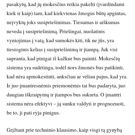
pasakytų, kad jų mokesčius reikia pakelti (įvardindami
kiek ir kaip) tam, kad kiekvienas žmogus būtų apgintas,
neįvyktų joks susipriešinimas. Tiesumas ir aiškumas
neveda į susipriešinimą. Priešingai, nuolatinis
vyniojimas į vatą, kad sumokės kiti, tik ne jūs, yra
tiesioginis kelias į susipriešinimą ir įtampą. Juk visi
supranta, kad pinigai iš kažkur bus paimti. Mokesčių
sistema yra sudėtinga, todėl nors žmonės bus patikinti,
kad nėra apmokestinti, anksčiau ar vėliau pajus, kad yra.
Ir juo įmantresnėmis priemonėmis tai bus padaryta, juo
daugiau iškraipymų ir įtampos bus sukurta. O įmantri
sistema nėra efektyvi – ją sunku valdyti ir prognozuoti,
be to, ji pati ryja pinigus.
Grįžtant prie techninio klausimo, kaip visgi tą gynybą