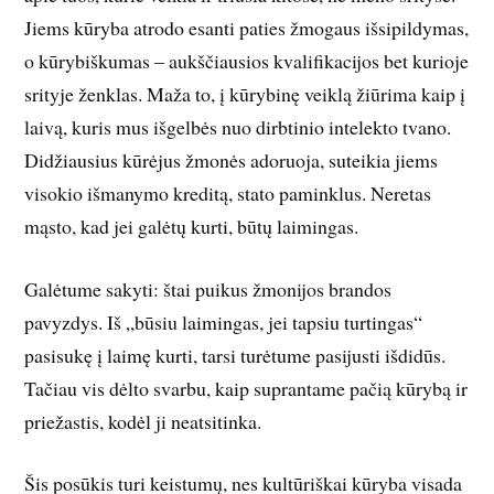
Jiems kūryba atrodo esanti paties žmogaus išsipildymas,
o kūrybiškumas – aukščiausios kvalifikacijos bet kurioje
srityje ženklas. Maža to, į kūrybinę veiklą žiūrima kaip į
laivą, kuris mus išgelbės nuo dirbtinio intelekto tvano.
Didžiausius kūrėjus žmonės adoruoja, suteikia jiems
visokio išmanymo kreditą, stato paminklus. Neretas
mąsto, kad jei galėtų kurti, būtų laimingas.
Galėtume sakyti: štai puikus žmonijos brandos
pavyzdys. Iš „būsiu laimingas, jei tapsiu turtingas“
pasisukę į laimę kurti, tarsi turėtume pasijusti išdidūs.
Tačiau vis dėlto svarbu, kaip suprantame pačią kūrybą ir
priežastis, kodėl ji neatsitinka.
Šis posūkis turi keistumų, nes kultūriškai kūryba visada