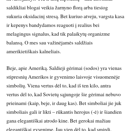
saldikliai blogai veikia žarnyno florą arba tiesiog
sukuria oksidacinį stresą. Bet kuriuo atveju, vargsta kasa
ir kepenys bandydamos reaguoti į realius bei
melagingus signalus, kad tik palaikytų organizme
balansą. O mes sau važinėjamės saldžiais
amerikietiškais kalneliais.
Beje, apie Ameriką. Saldieji gėrimai (sodos) yra vienas
stipresnių Amerikos ir gyvenimo laisvoje visuomenėje
simbolių. Viena vertus dėl to, kad iš ten kilo, antra
vertus dėl to, kad Sovietų sąjungoje šie gėrimai nebuvo
prieinami (kaip, beje, ir daug kas). Bet simboliai jie juk
simboliais gali ir likti – rūkantis herojus (-ė) ir šiandien
gana elegantiškai atrodo kine. Bet gerokai mažiau
elegantiškai gyvenime. Jau vien dėl to, kad smirdi.