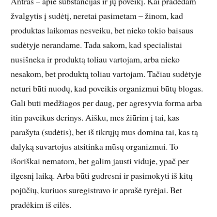
Antras – apie substancijas ir jų poveikį. Kai pradedam
žvalgytis į sudėtį, neretai pasimetam – žinom, kad
produktas laikomas nesveiku, bet nieko tokio baisaus
sudėtyje nerandame. Tada sakom, kad specialistai
nusišneka ir produktą toliau vartojam, arba nieko
nesakom, bet produktą toliau vartojam. Tačiau sudėtyje
neturi būti nuodų, kad poveikis organizmui būtų blogas.
Gali būti medžiagos per daug, per agresyvia forma arba
itin paveikus derinys. Aišku, mes žiūrim į tai, kas
parašyta (sudėtis), bet iš tikrųjų mus domina tai, kas tą
dalyką suvartojus atsitinka mūsų organizmui. To
išoriškai nematom, bet galim jausti viduje, ypač per
ilgesnį laiką. Arba būti gudresni ir pasimokyti iš kitų
pojūčių, kuriuos suregistravo ir aprašė tyrėjai. Bet
pradėkim iš eilės.