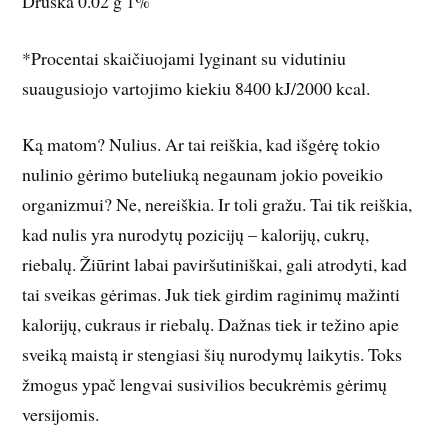
Druska 0.02 g 1%
*Procentai skaičiuojami lyginant su vidutiniu
suaugusiojo vartojimo kiekiu 8400 kJ/2000 kcal.
Ką matom? Nulius. Ar tai reiškia, kad išgėrę tokio
nulinio gėrimo buteliuką negaunam jokio poveikio
organizmui? Ne, nereiškia. Ir toli gražu. Tai tik reiškia,
kad nulis yra nurodytų pozicijų – kalorijų, cukrų,
riebalų. Žiūrint labai paviršutiniškai, gali atrodyti, kad
tai sveikas gėrimas. Juk tiek girdim raginimų mažinti
kalorijų, cukraus ir riebalų. Dažnas tiek ir težino apie
sveiką maistą ir stengiasi šių nurodymų laikytis. Toks
žmogus ypač lengvai susivilios becukrėmis gėrimų
versijomis.