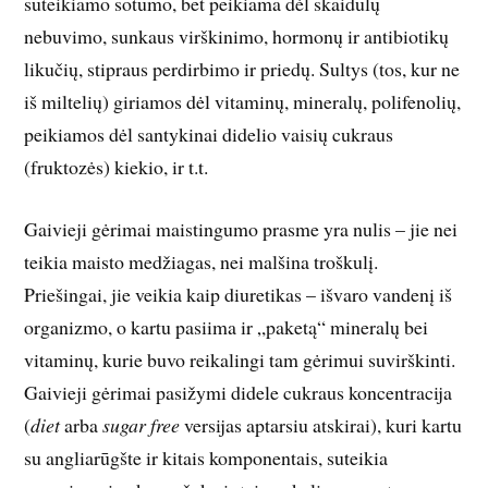
suteikiamo sotumo, bet peikiama dėl skaidulų
nebuvimo, sunkaus virškinimo, hormonų ir antibiotikų
likučių, stipraus perdirbimo ir priedų. Sultys (tos, kur ne
iš miltelių) giriamos dėl vitaminų, mineralų, polifenolių,
peikiamos dėl santykinai didelio vaisių cukraus
(fruktozės) kiekio, ir t.t.
Gaivieji gėrimai maistingumo prasme yra nulis – jie nei
teikia maisto medžiagas, nei malšina troškulį.
Priešingai, jie veikia kaip diuretikas – išvaro vandenį iš
organizmo, o kartu pasiima ir „paketą“ mineralų bei
vitaminų, kurie buvo reikalingi tam gėrimui suvirškinti.
Gaivieji gėrimai pasižymi didele cukraus koncentracija
(
diet
arba
sugar free
versijas aptarsiu atskirai), kuri kartu
su angliarūgšte ir kitais komponentais, suteikia