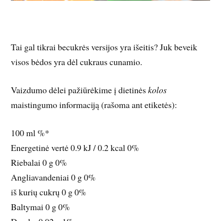
Tai gal tikrai becukrės versijos yra išeitis? Juk beveik
visos bėdos yra dėl cukraus cunamio.
Vaizdumo dėlei pažiūrėkime į dietinės
kolos
maistingumo informaciją (rašoma ant etiketės):
100 ml %*
Energetinė vertė 0.9 kJ / 0.2 kcal 0%
Riebalai 0 g 0%
Angliavandeniai 0 g 0%
iš kurių cukrų 0 g 0%
Baltymai 0 g 0%