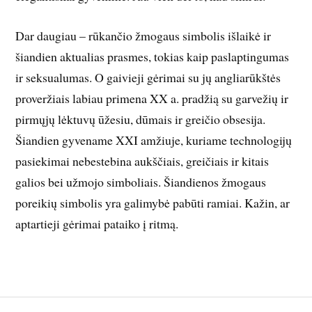
Dar daugiau – rūkančio žmogaus simbolis išlaikė ir
šiandien aktualias prasmes, tokias kaip paslaptingumas
ir seksualumas. O gaivieji gėrimai su jų angliarūkštės
proveržiais labiau primena XX a. pradžią su garvežių ir
pirmųjų lėktuvų ūžesiu, dūmais ir greičio obsesija.
Šiandien gyvename XXI amžiuje, kuriame technologijų
pasiekimai nebestebina aukščiais, greičiais ir kitais
galios bei užmojo simboliais. Šiandienos žmogaus
poreikių simbolis yra galimybė pabūti ramiai. Kažin, ar
aptartieji gėrimai pataiko į ritmą.