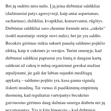
Bet jų sudėtis nėra nulis. Į ją įeina dirbtiniai saldikliai
(dažniausiai patys agresyvieji, kaip antai aspartamas,
sacharinas), dažikliai, kvapikliai, konservantai, rūgštys.
Dirbtiniai saldikliai savo chemine formule nėra „cukrūs“
(todėl maistinėje vertėje stovi nulis), bet jie yra saldūs.
Becukris gėrimas siekia sukurti panašų saldumo pojūčio
efektą, kaip ir cukrinės jo versijos. Turint omenyje, kad
dirbtiniai saldikiai paprastai yra šimtą ir daugiau kartų
saldesni už cukrų ir mūsų organizmui gerokai mažiau
atpažįstami, jie gali dar labiau sujaukti medžiagų
apykaitą – saldumo pojūtis yra, kasa gauna signalą
išskirti insuliną. Tai vienas iš paaiškinimų empirinių
duomenų, kad reguliariai vartojantys becukrius
gaiviuosius gėrimus daug dažniau suserga diabetu nei jų
nevartojantys. Yra ir kitų hipotezių – kad dirbtiniai