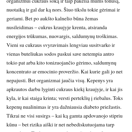
organizmui cukraus šoką ir taip pakelia mums tonusą,
nuotaiką ir gal dar ką nors. Šiuo tikslu tokie gėrimai ir
geriami. Bet po aukšto kalnelio būna žemas
nusileidimas – cukrus kraujyje krenta, atsiranda
energijos trūkumas, nuovargis, saldumynų troškimas.
Vieni su cukraus svyravimais lengviau susitvarko ir
vienas buteliukas sodos paskui save netempia antro
tokio pat arba kito tonizuojančio gėrimo, saldumynų
koncentrato ar emocinio proveržio. Kai kurie gali jo net
nepajusti. Bet organizmai jaučia visų. Kepenys yra
apkrautos darbu lyginti cukraus kiekį kraujyje, ir kai jis
kyla, ir kai staiga krinta; versti perteklių į riebalus. Toks
kepenų nualinimas ir yra dažniausia diabeto priežastis.
Tikrai ne visi susirgs – kai ką gamta apdovanojo stipriu
kūnu – bet rizika aiški ir net nebediskutuojama tarp