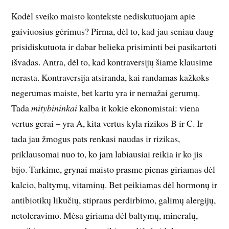
Kodėl sveiko maisto kontekste nediskutuojam apie
gaiviuosius gėrimus? Pirma, dėl to, kad jau seniau daug
prisidiskutuota ir dabar belieka prisiminti bei pasikartoti
išvadas. Antra, dėl to, kad kontraversijų šiame klausime
nerasta. Kontraversija atsiranda, kai randamas kažkoks
negerumas maiste, bet kartu yra ir nemažai gerumų.
Tada
mitybininkai
kalba it kokie ekonomistai: viena
vertus gerai – yra A, kita vertus kyla rizikos B ir C. Ir
tada jau žmogus pats renkasi naudas ir rizikas,
priklausomai nuo to, ko jam labiausiai reikia ir ko jis
bijo. Tarkime, grynai maisto prasme pienas giriamas dėl
kalcio, baltymų, vitaminų. Bet peikiamas dėl hormonų ir
antibiotikų likučių, stipraus perdirbimo, galimų alergijų,
netoleravimo. Mėsa giriama dėl baltymų, mineralų,