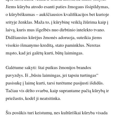
Jiems kūryba atrodo esanti paties žmogaus išsipildymas,
o kūrybiškumas – aukščiausios kvalifikacijos bet kurioje
srityje ženklas. Maža to, į kūrybinę veiklą žiūrima kaip į
laivą, kuris mus išgelbės nuo dirbtinio intelekto tvano.
Didžiausius kūrėjus žmonės adoruoja, suteikia jiems
visokio išmanymo kreditą, stato paminklus. Neretas
mąsto, kad jei galėtų kurti, būtų laimingas.
Galėtume sakyti: štai puikus žmonijos brandos
pavyzdys. Iš „būsiu laimingas, jei tapsiu turtingas“
pasisukę į laimę kurti, tarsi turėtume pasijusti išdidūs.
Tačiau vis dėlto svarbu, kaip suprantame pačią kūrybą ir
priežastis, kodėl ji neatsitinka.
Šis posūkis turi keistumų, nes kultūriškai kūryba visada