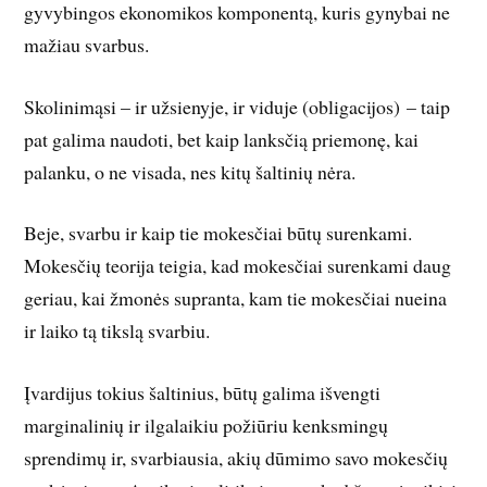
gyvybingos ekonomikos komponentą, kuris gynybai ne
mažiau svarbus.
Skolinimąsi – ir užsienyje, ir viduje (obligacijos) – taip
pat galima naudoti, bet kaip lanksčią priemonę, kai
palanku, o ne visada, nes kitų šaltinių nėra.
Beje, svarbu ir kaip tie mokesčiai būtų surenkami.
Mokesčių teorija teigia, kad mokesčiai surenkami daug
geriau, kai žmonės supranta, kam tie mokesčiai nueina
ir laiko tą tikslą svarbiu.
Įvardijus tokius šaltinius, būtų galima išvengti
marginalinių ir ilgalaikiu požiūriu kenksmingų
sprendimų ir, svarbiausia, akių dūmimo savo mokesčių