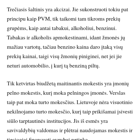
Trečiasis šaltinis yra akcizai. Jie sukonstruoti tokiu pat
principu kaip PVM, tik taikomi tam tikroms prekių
grupėms, kaip antai tabakui, alkoholiui, benzinui.
Tabakas ir alkoholis apmokestinami, idant žmonės jų
mažiau vartotų, tačiau benzino kaina daro įtaką visų
prekių kainai, taigi visų žmonių piniginei, net jei jie
neturi automobilio, į kurį tą benziną piltų.
Tik ketvirtas biudžetą maitinantis mokestis yra įmonių
pelno mokestis, kurį moka pelningos įmonės. Verslas
taip pat moka turto mokesčius. Lietuvoje nėra visuotinio
nekilnojamo turto mokesčio, kurį taip prikišamai įsivesti
siūlo tarptautinės institucijos. Jis iš esmės yra
savivaldybių valdomas ir plėtrai naudojamas mokestis ir
tiesiogiai finansuoti gynybai netinka.