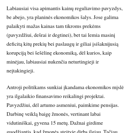
Labiausiai visa apimantis kainų reguliavimo pavyzdys,
be abejo, yra planinės ekonomikos šalys. Jose galima
palaikyti mažas kainas tam tikroms prekėms
(pavyzdžiui, dešrai ir degtinei), bet tai lemia masinį
deficitą kitų prekių bei paslaugų ir giliai įsišaknijusią
korupciją bei šešėlinę ekonomiką, dėl kurios, kaip
minėjau, labiausiai nukenčia neturtingieji ir
neįtakingieji.
Antroji politikams sunkiai įkandama ekonomikos mįslė
yra ilgalaikio finansavimo reikalingi projektai.
Pavyzdžiui, dėl artumo asmeniui, paimkime pensijas.
Darbinę veiklą baigę žmonės, vertinant labai
vidutiniškai, gyvena 15 metų. Dažnai girdime
guodžiantis, kad žmonės ateityje dirbs ilgiau. Tačiau