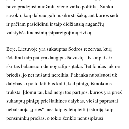
buvo pradėjusi nuožmią vieno vaiko politiką. Sunku
suvokti, kaip labiau gali nusikirsti šaką, ant kurios sėdi,
ir pačiam pasididinti ir taip didžiausią augančių
valstybės finansinių įsipareigojimų riziką.
Beje, Lietuvoje yra sukauptas Sodros rezervas, kurį
išdalinti taip pat yra daug pasišovusių. Jis kaip tik ir
skirtas balansuoti demografijos įtaką. Bet fondas juk ne
briedis, jo net nušauti nereikia. Pakanka nubalsuoti už
dalybas, o po to kiti bus kalti, kad pinigų išmokoms
trūksta. Įdomu tai, kad netgi tos partijos, kurios yra prieš
sukauptų pinigų priešlaikines dalybas, viešai pap­rastai
nebalsuoja „prieš“, nes taip galėtų įeiti į istoriją kaip
pensininkų priešas, o tokio ženklo nenusiplausi.