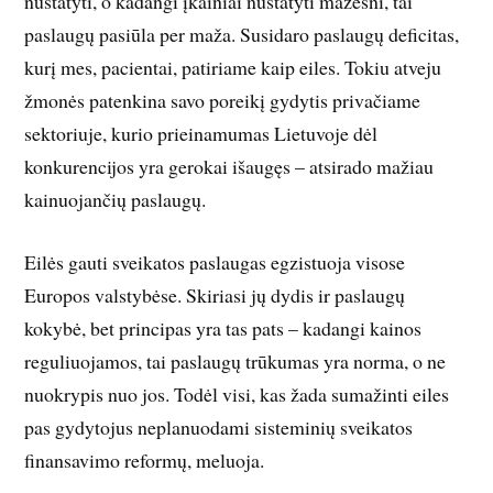
nustatyti, o kadangi įkainiai nustatyti mažesni, tai
paslaugų pasiūla per maža. Susidaro paslaugų deficitas,
kurį mes, pacien­tai, patiriame kaip eiles. Tokiu atveju
žmonės patenkina savo poreikį gydytis privačiame
sektoriuje, kurio prieinamumas Lietuvoje dėl
konkurencijos yra gerokai išaugęs – atsirado mažiau
kainuojančių paslaugų.
Eilės gauti sveikatos paslaugas egzistuoja visose
Europos valstybėse. Skiriasi jų dydis ir paslaugų
kokybė, bet principas yra tas pats – kadangi kainos
reguliuojamos, tai paslaugų trūkumas yra norma, o ne
nuokrypis nuo jos. Todėl visi, kas žada sumažinti eiles
pas gydytojus neplanuodami sisteminių sveikatos
finansavimo reformų, meluoja.