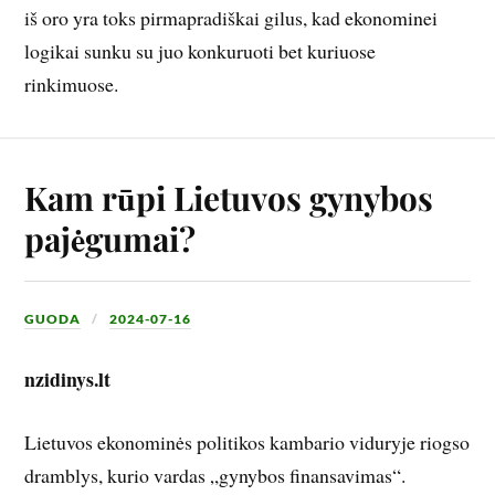
iš oro yra toks pirmapradiškai gilus, kad ekonominei
logikai sunku su juo konkuruoti bet kuriuose
rinkimuose.
Kam rūpi Lietuvos gynybos
pajėgumai?
GUODA
2024-07-16
nzidinys.lt
Lietuvos ekonominės politikos kambario viduryje riogso
dramblys, kurio vardas „gynybos finansavimas“.