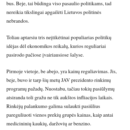
bus. Beje, tai būdinga viso pasaulio politikams, tad
nereikia tikslingai apgailėti Lietuvos politinės
nebrandos.
Toliau aptarsiu tris neįtikėtinai populiarias politikų
idėjas dėl ekonomikos reikalų, kurios reguliariai
pasirodo pačiose įvairiausiose šalyse.
Pirmoje vietoje, be abejo, yra kainų reguliavimas. Jis,
beje, buvo ir tarp šių metų JAV prezidento rinkimų
programų pažadų. Nuostabu, tačiau tokių pasiūlymų
atsiranda toli gražu ne tik aukštos infliacijos laikais.
Rinkėjų palankumo galima sulaukti pasiūlius
pareguliuoti vienos prekių grupės kainas, kaip antai
medicininių kaukių, daržovių ar benzino.