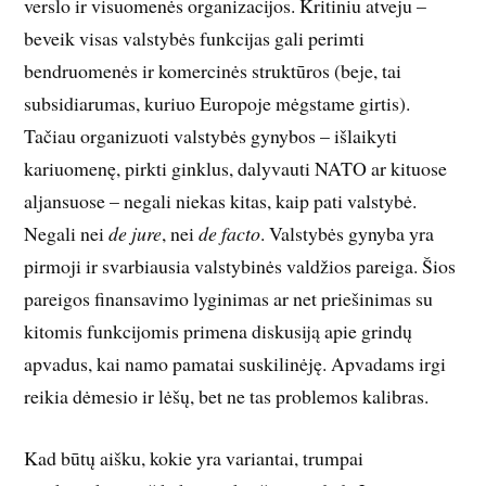
verslo ir visuomenės organizacijos. Kritiniu atveju –
beveik visas valstybės funkcijas gali perimti
bendruomenės ir komercinės struktūros (beje, tai
subsidiarumas, kuriuo Europoje mėgstame girtis).
Tačiau organizuoti valstybės gynybos – išlaikyti
kariuomenę, pirkti ginklus, dalyvauti NATO ar kituose
aljansuose – negali niekas kitas, kaip pati valstybė.
Negali nei
de jure
, nei
de facto
. Valstybės gynyba yra
pirmoji ir svarbiausia valstybinės valdžios pareiga. Šios
pareigos finansavimo lyginimas ar net priešinimas su
kitomis funkcijomis primena diskusiją apie grindų
apvadus, kai namo pamatai suskilinėję. Apvadams irgi
reikia dėmesio ir lėšų, bet ne tas problemos kalibras.
Kad būtų aišku, kokie yra variantai, trumpai