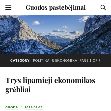
Guodos pastebėjimai
CATEGORY:
POLITIKA IR EKONOMIKA
PAGE 1 OF 9
Trys lipamieji ekonomikos
grėbliai
GUODA
2025-01-22