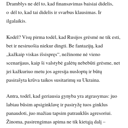
Dramblys ne dėl to, kad finansavimas baisiai didelis,
o dėl to, kad tai didelis ir svarbus klausimas. Ir
ilgalaikis.
Kodėl? Visų pirma todėl, kad Rusijos grėsmė ne tik esti,
bet ir nesiruošia niekur dingti. Be fantazijų, kad
„kažkaip viskas išsispręs“, nežinome nė vieno
scenarijaus, kaip ši valstybė galėtų nebebūti grėsme, net
jei kažkuriuo metu jos agresija nusloptų ir būtų
pasirašyta krūva taikos susitarimų su Ukraina.
Antra, todėl, kad geriausia gynyba yra atgrasymas: juo
labiau būsim apsiginklavę ir pasiryžę tuos ginklus
panaudoti, juo mažiau tapsim patrauklūs agresoriui.
Žinoma, pasirengimas apima ne tik kietąją dalį –