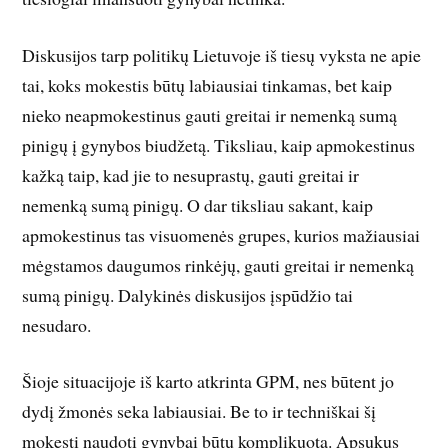
Diskusijos tarp politikų Lietuvoje iš tiesų vyksta ne apie
tai, koks mokestis būtų labiausiai tinkamas, bet kaip
nieko neapmokestinus gauti greitai ir nemenką sumą
pinigų į gynybos biudžetą. Tiksliau, kaip apmokestinus
kažką taip, kad jie to nesuprastų, gauti greitai ir
nemenką sumą pinigų. O dar tiksliau sakant, kaip
apmokestinus tas visuomenės grupes, kurios mažiausiai
mėgstamos daugumos rinkėjų, gauti greitai ir nemenką
sumą pinigų. Dalykinės diskusijos įspūdžio tai
nesudaro.
Šioje situacijoje iš karto atkrinta GPM, nes būtent jo
dydį žmonės seka labiausiai. Be to ir techniškai šį
mokestį naudoti gynybai būtų komplikuota. Apsukus