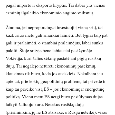
pagal importo ir eksporto kryptis. Tai dabar yra vienas
esminių ilgalaikio ekonominio augimo veiksnių.
Žinoma, jei neproporcingai investuoji į vieną sritį, tai
kažkuriuo metu gali smarkiai laimėti. Bet lygiai taip pat
gali ir pralaimėti, o stambiai pralaimėjus, labai sunku
pakilti. Šioje srityje bene labiausiai pasižymėjo
Vokietija, kuri šalies sėkmę pastatė ant pigių rusiškų
dujų. Tai negalėjo neturėti ekonominių pasekmių,
klausimas tik buvo, kada jos atsiskleis. Nekalbant jau
apie tai, prie kokių geopolitinių problemų tai privedė ir
kaip tai paveikė visą ES – jos ekonominę ir energetinę
politiką. Vienu metu ES netgi buvo pasiūlymas dujas
laikyti žaliuoju kuru. Netekus rusiškų dujų
(prisiminkim, jų ne ES atsisakė, o Rusija neteikė), visas