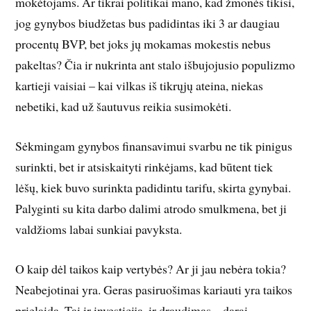
mokėtojams. Ar tikrai politikai mano, kad žmonės tikisi,
jog gynybos biudžetas bus padidintas iki 3 ar daugiau
procentų BVP, bet joks jų mokamas mokestis nebus
pakeltas? Čia ir nukrinta ant stalo išbujojusio populizmo
kartieji vaisiai – kai vilkas iš tikrųjų ateina, niekas
nebetiki, kad už šautuvus reikia susimokėti.
Sėkmingam gynybos finansavimui svarbu ne tik pinigus
surinkti, bet ir atsiskaityti rinkėjams, kad būtent tiek
lėšų, kiek buvo surinkta padidintu tarifu, skirta gynybai.
Palyginti su kita darbo dalimi atrodo smulkmena, bet ji
valdžioms labai sunkiai pavyksta.
O kaip dėl taikos kaip vertybės? Ar ji jau nebėra tokia?
Neabejotinai yra. Geras pasiruošimas kariauti yra taikos
prielaida. Tai ir investicija, ir draudimas – darai