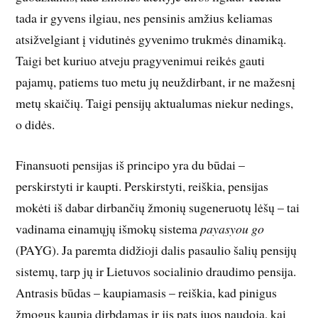
tada ir gyvens ilgiau, nes pensinis amžius keliamas
atsižvelgiant į vidutinės gyvenimo truk­mės dinamiką.
Taigi bet kuriuo atveju pragyvenimui reikės gauti
pajamų, patiems tuo metu jų neuždirbant, ir ne mažesnį
metų skaičių. Taigi pensijų aktualumas niekur nedings,
o didės.
Finansuoti pensijas iš principo yra du būdai –
perskirstyti ir kaupti. Perskirstyti, reiškia, pensijas
mokėti iš dabar dirbančių žmonių sugeneruotų lėšų – tai
vadinama einamųjų išmokų sistema
payasyou go
(PAYG). Ja paremta didžioji dalis pasaulio šalių pensijų
sistemų, tarp jų ir Lietuvos socialinio draudimo pensija.
Ant­rasis būdas – kaupiamasis – reiškia, kad pinigus
žmogus kaupia dirbdamas ir jis pats juos naudoja, kai