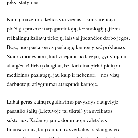
joks įstatymas.
Kainų mažėjimo kelias yra vienas – konkurencija
plačiąja prasme: tarp gamintojų, technologijų, jiems
reikalingų žaliavų tiekėjų, laisvai judančios darbo jėgos.
Beje, nuo pastarosios paslaugų kainos ypač priklauso.
Šiaip žmonės nori, kad virėjai ir padavėjai, gydytojai ir
slaugės uždirbtų daugiau, bet kai eina pirkti pietų ar
medicinos paslaugų, jau kaip ir nebenori – nes visų
darbuotojų atlyginimai atsispindi kainoje.
Labai geras kainų reguliavimo pavyzdys daugelyje
pasaulio šalių (Lietuvoje tai tikrai) yra sveikatos
sektorius. Kadangi jame dominuoja valstybės
finansavimas, tai įkainiai už sveikatos paslaugas yra