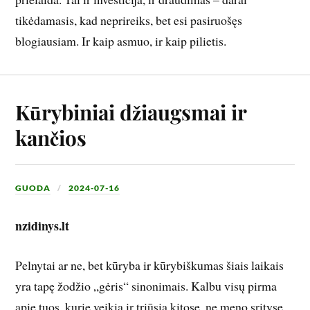
tikėdamasis, kad neprireiks, bet esi pasiruošęs
blogiausiam. Ir kaip asmuo, ir kaip pilietis.
Kūrybiniai džiaugsmai ir
kančios
GUODA
2024-07-16
nzidinys.lt
Pelnytai ar ne, bet kūryba ir kūrybiškumas šiais laikais
yra tapę žodžio „gėris“ sinonimais. Kalbu visų pirma
apie tuos, kurie veikia ir triūsia kitose, ne meno srityse.