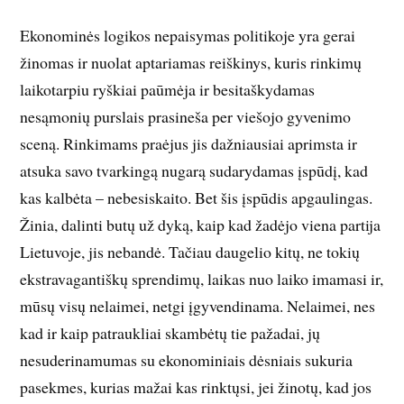
Ekonominės logikos nepaisymas politikoje yra gerai
žinomas ir nuolat aptariamas reiškinys, kuris rinkimų
laikotarpiu ryškiai paūmėja ir besitaškydamas
nesąmonių purslais prasineša per viešojo gyvenimo
sceną. Rinkimams praėjus jis dažniausiai aprimsta ir
atsuka savo tvarkingą nugarą sudarydamas įspūdį, kad
kas kalbėta – nebesiskaito. Bet šis įspūdis apgaulingas.
Žinia, dalinti butų už dyką, kaip kad žadėjo viena partija
Lietuvoje, jis nebandė. Tačiau daugelio kitų, ne tokių
ekstravagantiškų sprendimų, laikas nuo laiko imamasi ir,
mūsų visų nelaimei, netgi įgyvendinama. Nelaimei, nes
kad ir kaip patraukliai skambėtų tie pažadai, jų
nesuderinamumas su ekonominiais dėsniais sukuria
pasekmes, kurias mažai kas rinktųsi, jei žinotų, kad jos