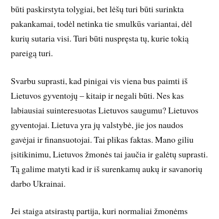
būti paskirstyta tolygiai, bet lėšų turi būti surinkta
pakankamai, todėl netinka tie smulkūs variantai, dėl
kurių sutaria visi. Turi būti nuspręsta tų, kurie tokią
pareigą turi.
Svarbu suprasti, kad pinigai vis viena bus paimti iš
Lietuvos gyventojų – kitaip ir negali būti. Nes kas
labiausiai suinteresuotas Lietuvos saugumu? Lietuvos
gyventojai. Lietuva yra jų valstybė, jie jos naudos
gavėjai ir finansuotojai. Tai plikas faktas. Mano giliu
įsitikinimu, Lietuvos žmonės tai jaučia ir galėtų suprasti.
Tą galime matyti kad ir iš surenkamų aukų ir savanorių
darbo Ukrainai.
Jei staiga atsirastų partija, kuri normaliai žmonėms