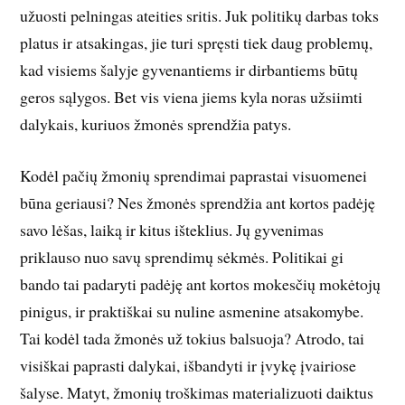
užuosti pelningas ateities sritis. Juk politikų darbas toks
platus ir atsakingas, jie turi spręsti tiek daug problemų,
kad visiems šalyje gyvenantiems ir dirbantiems būtų
geros sąlygos. Bet vis viena jiems kyla noras užsiimti
dalykais, kuriuos žmonės sprendžia patys.
Kodėl pačių žmonių sprendimai paprastai visuomenei
būna geriausi? Nes žmonės sprendžia ant kortos padėję
savo lėšas, laiką ir kitus išteklius. Jų gyvenimas
priklauso nuo savų sprendimų sėkmės. Politikai gi
bando tai padaryti padėję ant kortos mokesčių mokėtojų
pinigus, ir praktiškai su nuline asmenine atsakomybe.
Tai kodėl tada žmonės už tokius balsuoja? Atrodo, tai
visiškai paprasti dalykai, išbandyti ir įvykę įvairiose
šalyse. Matyt, žmonių troškimas materializuoti daiktus