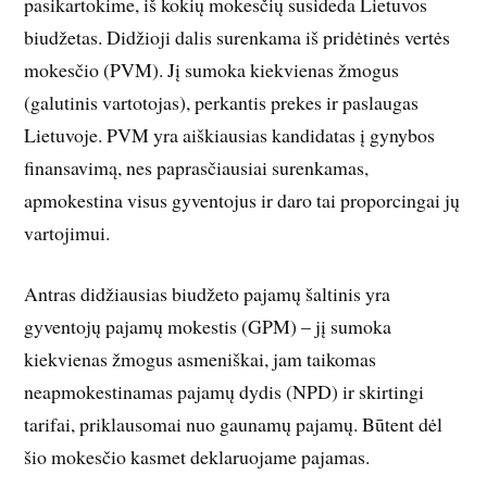
pasikartokime, iš kokių mokesčių susideda Lietuvos
biudžetas. Didžioji dalis surenkama iš pridėtinės vertės
mokesčio (PVM). Jį sumoka kiekvienas žmogus
(galutinis vartotojas), perkantis prekes ir paslaugas
Lietuvoje. PVM yra aiškiausias kandidatas į gynybos
finansavimą, nes paprasčiausiai surenkamas,
apmokestina visus gyventojus ir daro tai proporcingai jų
vartojimui.
Antras didžiausias biudžeto pajamų šaltinis yra
gyventojų pajamų mokestis (GPM) – jį sumoka
kiekvienas žmogus asmeniškai, jam taikomas
neapmokestinamas pajamų dydis (NPD) ir skirtingi
tarifai, priklausomai nuo gaunamų pajamų. Būtent dėl
šio mokesčio kasmet deklaruojame pajamas.