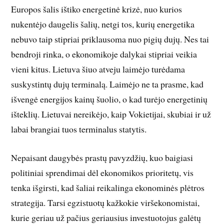
Europos šalis ištiko energetinė krizė, nuo kurios
nukentėjo daugelis šalių, netgi tos, kurių energetika
nebuvo taip stipriai priklausoma nuo pigių dujų. Nes tai
bendroji rinka, o ekonomikoje dalykai stipriai veikia
vieni kitus. Lietuva šiuo atveju laimėjo turėdama
suskystintų dujų terminalą. Laimėjo ne ta prasme, kad
išvengė energijos kainų šuolio, o kad turėjo energetinių
išteklių. Lietuvai nereikėjo, kaip Vokietijai, skubiai ir už
labai brangiai tuos terminalus statytis.
Nepaisant daugybės prastų pavyzdžių, kuo baigiasi
politiniai sprendimai dėl ekonomikos prioritetų, vis
tenka išgirsti, kad šaliai reikalinga ekonominės plėtros
strategija. Tarsi egzistuotų kažkokie viršekonomistai,
kurie geriau už pačius geriausius investuotojus galėtų