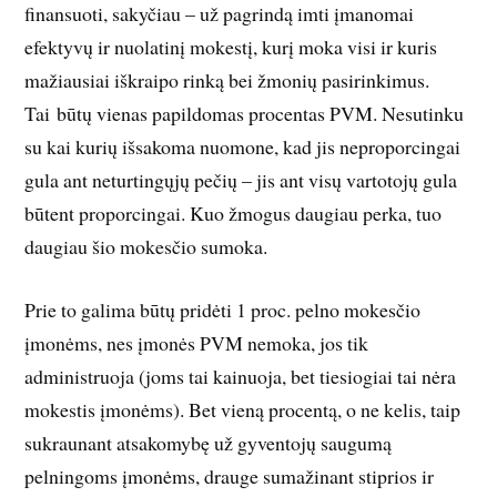
finansuoti, sakyčiau – už pagrindą imti įmanomai
efektyvų ir nuolatinį mokestį, kurį moka visi ir kuris
mažiausiai iškraipo rinką bei žmonių pasirinkimus.
Tai būtų vienas papildomas procentas PVM. Nesutinku
su kai kurių išsakoma nuomone, kad jis neproporcingai
gula ant neturtingųjų pečių – jis ant visų vartotojų gula
būtent proporcingai. Kuo žmogus daugiau perka, tuo
daugiau šio mokesčio sumoka.
Prie to galima būtų pridėti 1 proc. pelno mokesčio
įmonėms, nes įmonės PVM nemoka, jos tik
administruoja (joms tai kainuoja, bet tiesiogiai tai nėra
mokestis įmonėms). Bet vieną procentą, o ne kelis, taip
sukraunant atsakomybę už gyventojų saugumą
pelningoms įmonėms, drauge sumažinant stiprios ir