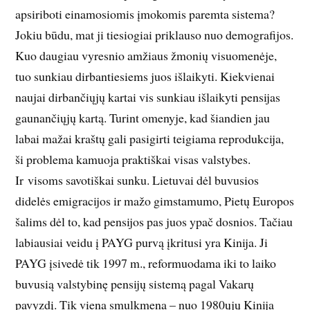
apsiriboti einamosiomis įmokomis paremta sistema?
Jokiu būdu, mat ji tiesiogiai priklauso nuo demografijos.
Kuo daugiau vyresnio amžiaus žmonių visuomenėje,
tuo sunkiau dirbantiesiems juos išlaikyti. Kiekvienai
naujai dirbančiųjų kartai vis sunkiau išlaikyti pensijas
gaunančiųjų kartą. Turint omenyje, kad šiandien jau
labai mažai kraštų gali pasigirti teigiama reprodukcija,
ši problema kamuoja praktiškai visas valstybes.
Ir visoms savotiškai sunku. Lietuvai dėl buvusios
didelės emigracijos ir mažo gimstamumo, Pietų Europos
šalims dėl to, kad pensijos pas juos ypač dosnios. Tačiau
labiausiai veidu į PAYG purvą įkritusi yra Kinija. Ji
PAYG įsivedė tik 1997 m., reformuodama iki to laiko
buvusią valstybinę pensijų sistemą pagal Vakarų
pavyzdį. Tik viena smulkmena – nuo 1980ųjų Kinija