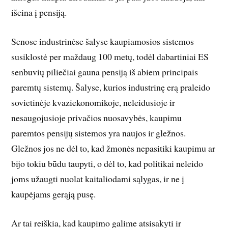
išeina į pensiją.
Senose industrinėse šalyse kaupiamosios sistemos
susiklostė per maždaug 100 metų, todėl dabartiniai ES
senbuvių piliečiai gauna pensiją iš abiem principais
paremtų sistemų. Šalyse, kurios industrinę erą praleido
sovietinėje kvaziekonomikoje, neleidusioje ir
nesaugojusioje privačios nuosavybės, kaupimu
paremtos pensijų sistemos yra naujos ir gležnos.
Gležnos jos ne dėl to, kad žmonės nepasitiki kaupimu ar
bijo tokiu būdu taupyti, o dėl to, kad politikai neleido
joms užaugti nuolat kaitaliodami sąlygas, ir ne į
kaupėjams gerąją pusę.
Ar tai reiškia, kad kaupimo galime atsisakyti ir