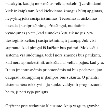
pasakytų, kad jų mokesčius reikia pakelti (įvardindami
kiek ir kaip) tam, kad kiekvienas žmogus būtų apgintas,
neįvyktų joks susipriešinimas. Tiesumas ir aiškumas
neveda į susipriešinimą. Priešingai, nuolatinis
vyniojimas į vatą, kad sumokės kiti, tik ne jūs, yra
tiesioginis kelias į susipriešinimą ir įtampą. Juk visi
supranta, kad pinigai iš kažkur bus paimti. Mokesčių
sistema yra sudėtinga, todėl nors žmonės bus patikinti,
kad nėra apmokestinti, anksčiau ar vėliau pajus, kad yra.
Ir juo įmantresnėmis priemonėmis tai bus padaryta, juo
daugiau iškraipymų ir įtampos bus sukurta. O įmantri
sistema nėra efektyvi – ją sunku valdyti ir prognozuoti,
be to, ji pati ryja pinigus.
Grįžtant prie techninio klausimo, kaip visgi tą gynybą