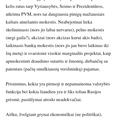
kelis ratus tarp Vyriausybės, Seimo ir Prezidentūros,
atkrinta PVM, nors tai daugiausia pinigų mažiausiais
kaštais atnešantis mokestis. Neabejotinai lieka
skolinimasis (nors jis labai netvarus), pelno mokestis
(negi gaila?), akcizai (nors akcizas kurui akis bado),
laikinasis bankų mokestis (nors jis jau buvo laikinas iki
šių metų) ir svarstomi visokie marginalūs projektai, kaip
apmokestinti draudimo sutartis ir žmonių, dirbančių su
patentais (pačių smulkiausių verslininkų) pajamas.
Prisiminus, kokia yra pirmoji ir nepamainoma valstybės
funkcija bei kokia šiandien yra ir liks toliau Rusijos
grėsmė, pasiūlymai atrodo neadekvačiai.
Aišku, žvelgiant grynai ekonomiškai (ne politiškai),