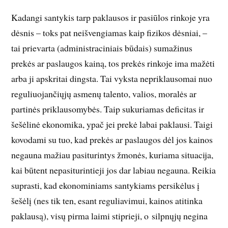
Kadangi santykis tarp paklausos ir pasiūlos rinkoje yra
dėsnis – toks pat neišvengiamas kaip fizikos dėsniai, –
tai prievarta (administraciniais būdais) sumažinus
prekės ar paslaugos kainą, tos prekės rinkoje ima mažėti
arba ji apskritai dingsta. Tai vyksta nepriklausomai nuo
reguliuojančiųjų asmenų talento, valios, moralės ar
partinės priklausomybės. Taip sukuriamas deficitas ir
šešėlinė ekonomika, ypač jei prekė labai paklausi. Taigi
kovodami su tuo, kad prekės ar paslaugos dėl jos kainos
negauna mažiau pasiturintys žmonės, kuriama situacija,
kai būtent nepasiturintieji jos dar labiau negauna. Reikia
suprasti, kad ekonominiams santykiams persikėlus į
šešėlį (nes tik ten, esant reguliavimui, kainos atitinka
paklausą), visų pirma laimi stiprieji, o silpnųjų negina