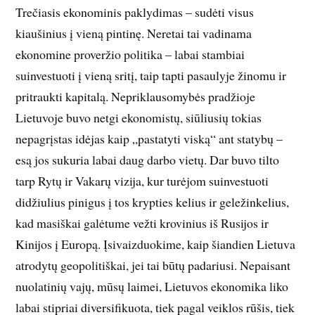
Trečiasis ekonominis paklydimas – sudėti visus
kiaušinius į vieną pintinę. Neretai tai vadinama
ekonomine proveržio politika – labai stambiai
suinvestuoti į vieną sritį, taip tapti pasaulyje žinomu ir
pritraukti kapitalą. Nepriklausomybės pradžioje
Lietuvoje buvo netgi ekonomistų, siūliusių tokias
nepagrįstas idėjas kaip „pastatyti viską“ ant statybų –
esą jos sukuria labai daug darbo vietų. Dar buvo tilto
tarp Rytų ir Vakarų vizija, kur turėjom suinvestuoti
didžiulius pinigus į tos krypties kelius ir geležinkelius,
kad masiškai galėtume vežti krovinius iš Rusijos ir
Kinijos į Europą. Įsivaizduokime, kaip šiandien Lietuva
atrodytų geopolitiškai, jei tai būtų padariusi. Nepaisant
nuolatinių vajų, mūsų laimei, Lietuvos ekonomika liko
labai stipriai diversifikuota, tiek pagal veiklos rūšis, tiek