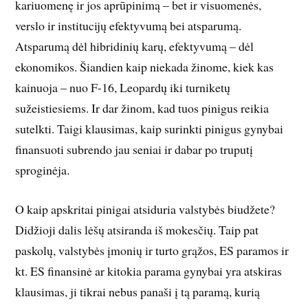
kariuomenę ir jos aprūpinimą – bet ir visuomenės,
verslo ir institucijų efektyvumą bei atsparumą.
Atsparumą dėl hibridinių karų, efektyvumą – dėl
ekonomikos. Šiandien kaip niekada žinome, kiek kas
kainuoja – nuo F-16, Leopardų iki turniketų
sužeistiesiems. Ir dar žinom, kad tuos pinigus reikia
sutelkti. Taigi klausimas, kaip surinkti pinigus gynybai
finansuoti subrendo jau seniai ir dabar po truputį
sproginėja.
O kaip apskritai pinigai atsiduria valstybės biudžete?
Didžioji dalis lėšų atsiranda iš mokesčių. Taip pat
paskolų, valstybės įmonių ir turto grąžos, ES paramos ir
kt. ES finansinė ar kitokia parama gynybai yra atskiras
klausimas, ji tikrai nebus panaši į tą paramą, kurią