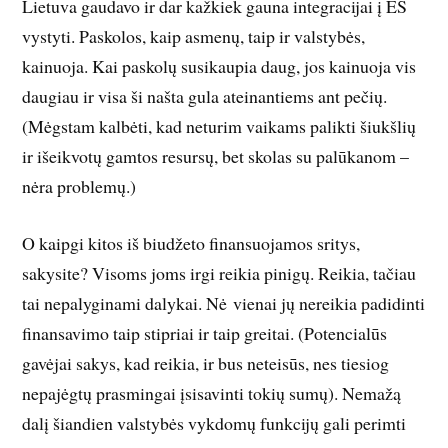
Lietuva gaudavo ir dar kažkiek gauna integracijai į ES
vystyti. Paskolos, kaip asmenų, taip ir valstybės,
kainuoja. Kai paskolų susikaupia daug, jos kainuoja vis
daugiau ir visa ši našta gula ateinantiems ant pečių.
(Mėgstam kalbėti, kad neturim vaikams palikti šiukšlių
ir išeikvotų gamtos resursų, bet skolas su palūkanom –
nėra problemų.)
O kaipgi kitos iš biudžeto finansuojamos sritys,
sakysite? Visoms joms irgi reikia pinigų. Reikia, tačiau
tai nepalyginami dalykai. Nė vienai jų nereikia padidinti
finansavimo taip stipriai ir taip greitai. (Potencialūs
gavėjai sakys, kad reikia, ir bus neteisūs, nes tiesiog
nepajėgtų prasmingai įsisavinti tokių sumų). Nemažą
dalį šiandien valstybės vykdomų funkcijų gali perimti