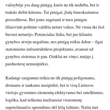
valstybėje yra daug pinigų, kurie ne tik nedirba, bet ir
trukdo dirbti kitiems. Tai pinigai, įšalę biurokratinėse
procedūrose. Bet joms sugriauti ir tuos pinigus
išlaisvinti politinė valdžia neturi valios. Nė viena iki šiol
buvusi neturėjo. Potencialas lieka, bet juo kliautis
gynybos atveju negalime, nes pinigų reikia dabar – ilgai
statomiems infrastruktūros projektams, avansui už
gynybos sistemas ir pan. Ginklai ne vinys, nuėjęs į
parduotuvę nenusipirksi.
Kadangi saugumui reikia ne tik pinigų poligonams,
dronams ir tankams nusipirkti, bet ir visų Lietuvos
viešojo gyvenimo elementų efektyvumo bei sutelktumo,
logiška, kad ieškoma mažiausiai visuomenę
supriešinančio sprendimo dėl lėšų šaltinio. Našta turi