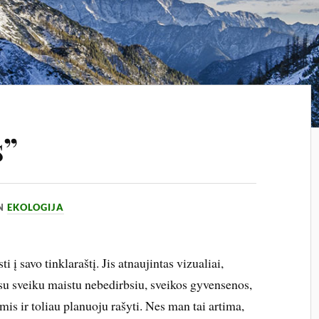
s”
IN
EKOLOGIJA
 į savo tinklaraštį. Jis atnaujintas vizualiai,
 su sveiku maistu nebedirbsiu, sveikos gyvensenos,
is ir toliau planuoju rašyti. Nes man tai artima,