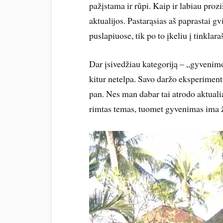
pažįstama ir rūpi. Kaip ir labiau proz
aktualijos. Pastarąsias aš paprastai g
puslapiuose, tik po to įkeliu į tinklaraš
Dar įsivedžiau kategoriją – „gyvenimo
kitur netelpa. Savo daržo eksperiment
pan. Nes man dabar tai atrodo aktualia
rimtas temas, tuomet gyvenimas ima ža