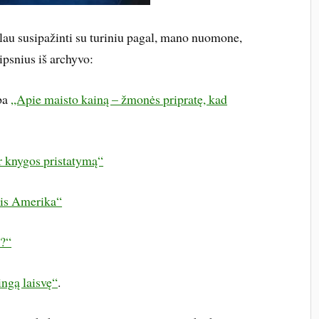
lau susipažinti su turiniu pagal, mano nuomone,
ipsnius iš archyvo:
ba
„Apie maisto kainą – žmonės pripratę, kad
r knygos pristatymą“
dis Amerika“
u?“
ngą laisvę“
.