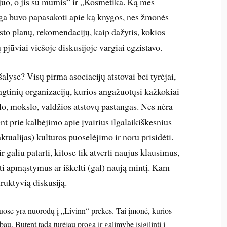
uo, o jis su mumis“ ir „Kosmetika. Ką mes
nga buvo papasakoti apie ką knygos, nes žmonės
aisto planų, rekomendacijų, kaip dažytis, kokios
pjūviai viešoje diskusijoje vargiai egzistavo.
šalyse? Visų pirma asociacijų atstovai bei tyrėjai,
ungtinių organizacijų, kurios angažuotųsi kažkokiai
slo, mokslo, valdžios atstovų pastangas. Nes nėra
ent prie kalbėjimo apie įvairius ilgalaikiškesnius
aktualijas) kultūros puoselėjimo ir noru prisidėti.
galiu patarti, kitose tik atverti naujus klausimus,
nti apmąstymus ar iškelti (gal) naują mintį. Kam
ruktyvią diskusiją.
iuose yra nuorodų į „Livinn“ prekes. Tai įmonė, kurios
bau. Būtent tada turėjau progą ir galimybę įsigilinti į