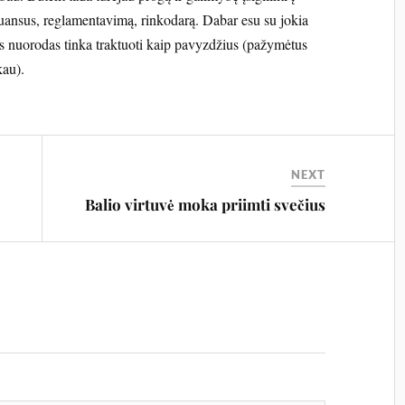
uansus, reglamentavimą, rinkodarą. Dabar esu su jokia
as nuorodas tinka traktuoti kaip pavyzdžius (pažymėtus
kau).
NEXT
Balio virtuvė moka priimti svečius