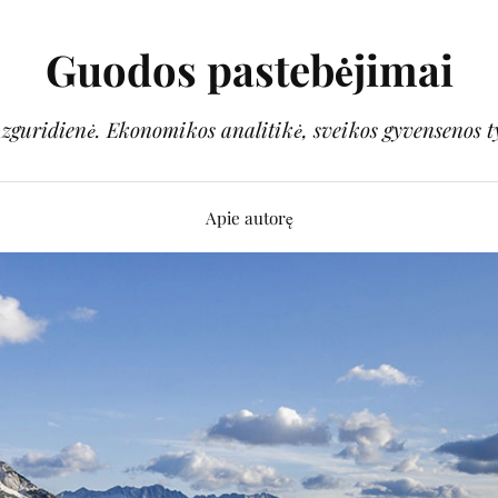
Guodos pastebėjimai
guridienė. Ekonomikos analitikė, sveikos gyvensenos t
Apie autorę