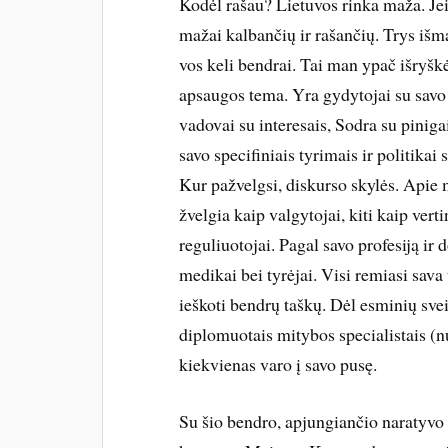
Kodėl rašau? Lietuvos rinka maža. Jei
mažai kalbančių ir rašančių. Trys išma
vos keli bendrai. Tai man ypač išryšk
apsaugos tema. Yra gydytojai su savo
vadovai su interesais, Sodra su pinigai
savo specifiniais tyrimais ir politikai 
Kur pažvelgsi, diskurso skylės. Apie m
žvelgia kaip valgytojai, kiti kaip vertin
reguliuotojai. Pagal savo profesiją ir 
medikai bei tyrėjai. Visi remiasi sava t
ieškoti bendrų taškų. Dėl esminių svei
diplomuotais mitybos specialistais (nu
kiekvienas varo į savo pusę.
Su šio bendro, apjungiančio naratyvo 