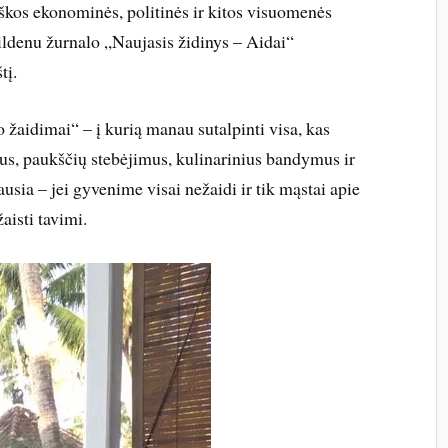
iškos ekonominės, politinės ir kitos visuomenės
vildenu žurnalo „Naujasis židinys – Aidai“
tį.
 žaidimai“ – į kurią manau sutalpinti visa, kas
us, paukščių stebėjimus, kulinarinius bandymus ir
usia – jei gyvenime visai nežaidi ir tik mąstai apie
isti tavimi.