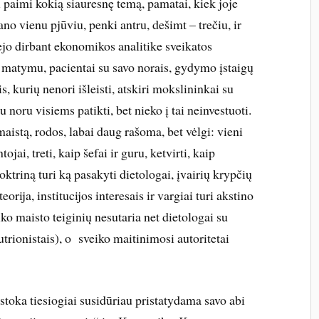
 paimi kokią siauresnę temą, pamatai, kiek joje
no vienu pjūviu, penki antru, dešimt – trečiu, ir
ėjo dirbant ekonomikos analitike sveikatos
 matymu, pacientai su savo norais, gydymo įstaigų
s, kurių nenori išleisti, atskiri mokslininkai su
su noru visiems patikti, bet nieko į tai neinvestuoti.
aistą, rodos, labai daug rašoma, bet vėlgi: vieni
tojai, treti, kaip šefai ir guru, ketvirti, kaip
doktriną turi ką pasakyti dietologai, įvairių krypčių
eorija, institucijos interesais ir vargiai turi akstino
ko maisto teiginių nesutaria net dietologai su
trionistais), o sveiko maitinimosi autoritetai
stoka tiesiogiai susidūriau pristatydama savo abi