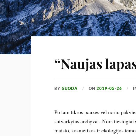
“Naujas lapa
BY
GUODA
ON
2019-05-26
Po tam tikros pauzės vėl noriu pakviesti
sutvarkytas archyvas. Nors tiesiogiai
maisto, kosmetikos ir ekologijos temom