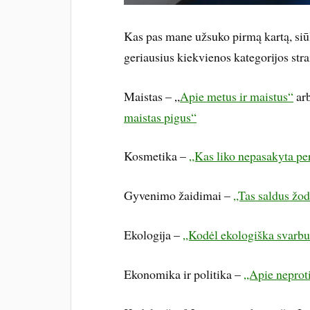
Kas pas mane užsuko pirmą kartą, siū
geriausius kiekvienos kategorijos stra
Maistas – „
Apie metus ir maistus“
ar
maistas pigus“
Kosmetika –
„Kas liko nepasakyta pe
Gyvenimo žaidimai –
„Tas saldus žo
Ekologija –
„Kodėl ekologiška svarb
Ekonomika ir politika –
„Apie neproti