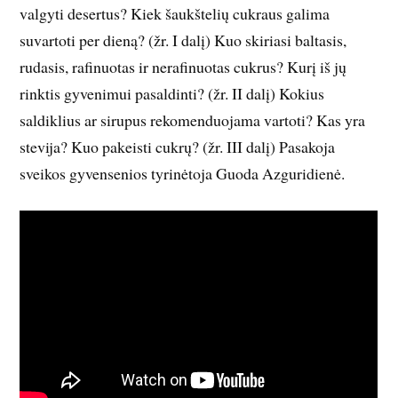
valgyti desertus? Kiek šaukštelių cukraus galima
suvartoti per dieną? (žr. I dalį) Kuo skiriasi baltasis,
rudasis, rafinuotas ir nerafinuotas cukrus? Kurį iš jų
rinktis gyvenimui pasaldinti? (žr. II dalį) Kokius
saldiklius ar sirupus rekomenduojama vartoti? Kas yra
stevija? Kuo pakeisti cukrų? (žr. III dalį) Pasakoja
sveikos gyvensenios tyrinėtoja Guoda Azguridienė.