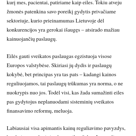
kurį mes, pacien­tai, patiriame kaip eiles. Tokiu atveju
žmonės patenkina savo poreikį gydytis privačiame
sektoriuje, kurio prieinamumas Lietuvoje dėl
konkurencijos yra gerokai išaugęs – atsirado mažiau
kainuojančių paslaugų.
Eilės gauti sveikatos paslaugas egzistuoja visose
Europos valstybėse. Skiriasi jų dydis ir paslaugų
kokybė, bet principas yra tas pats – kadangi kainos
reguliuojamos, tai paslaugų trūkumas yra norma, o ne
nuokrypis nuo jos. Todėl visi, kas žada sumažinti eiles
pas gydytojus neplanuodami sisteminių sveikatos
finansavimo reformų, meluoja.
Labiausiai visa apimantis kainų reguliavimo pavyzdys,