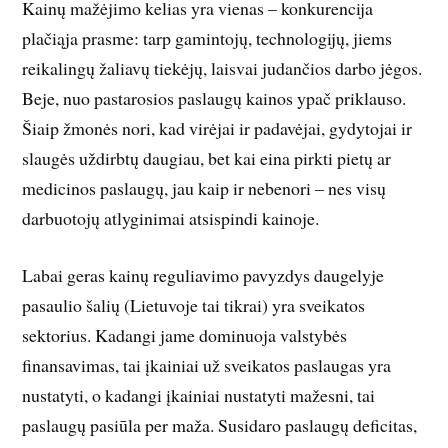
Kainų mažėjimo kelias yra vienas – konkurencija
plačiąja prasme: tarp gamintojų, technologijų, jiems
reikalingų žaliavų tiekėjų, laisvai judančios darbo jėgos.
Beje, nuo pastarosios paslaugų kainos ypač priklauso.
Šiaip žmonės nori, kad virėjai ir padavėjai, gydytojai ir
slaugės uždirbtų daugiau, bet kai eina pirkti pietų ar
medicinos paslaugų, jau kaip ir nebenori – nes visų
darbuotojų atlyginimai atsispindi kainoje.
Labai geras kainų reguliavimo pavyzdys daugelyje
pasaulio šalių (Lietuvoje tai tikrai) yra sveikatos
sektorius. Kadangi jame dominuoja valstybės
finansavimas, tai įkainiai už sveikatos paslaugas yra
nustatyti, o kadangi įkainiai nustatyti mažesni, tai
paslaugų pasiūla per maža. Susidaro paslaugų deficitas,