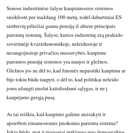
Senose industrinėse šalyse kaupiamosios sistemos
susiklostė per maždaug 100 metų, todėl dabartiniai ES
senbuvių piliečiai gauna pensiją iš abiem principais
paremtų sistemų. Šalyse, kurios industrinę erą praleido
sovietinėje kvaziekonomikoje, neleidusioje ir
nesaugojusioje privačios nuosavybės, kaupimu
paremtos pensijų sistemos yra naujos ir gležnos.
Gležnos jos ne dėl to, kad žmonės nepasitiki kaupimu ar
bijo tokiu būdu taupyti, o dėl to, kad politikai neleido
joms užaugti nuolat kaitaliodami sąlygas, ir ne į
kaupėjams gerąją pusę.
Ar tai reiškia, kad kaupimo galime atsisakyti ir
apsiriboti einamosiomis įmokomis paremta sistema?
Jokiu būdu, mat ji tiesiogiai priklauso nuo demografijos.