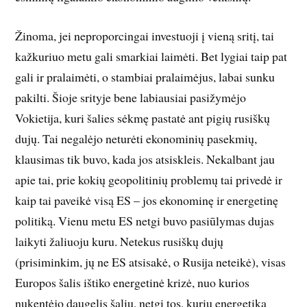
Žinoma, jei neproporcingai investuoji į vieną sritį, tai
kažkuriuo metu gali smarkiai laimėti. Bet lygiai taip pat
gali ir pralaimėti, o stambiai pralaimėjus, labai sunku
pakilti. Šioje srityje bene labiausiai pasižymėjo
Vokietija, kuri šalies sėkmę pastatė ant pigių rusiškų
dujų. Tai negalėjo neturėti ekonominių pasekmių,
klausimas tik buvo, kada jos atsiskleis. Nekalbant jau
apie tai, prie kokių geopolitinių problemų tai privedė ir
kaip tai paveikė visą ES – jos ekonominę ir energetinę
politiką. Vienu metu ES netgi buvo pasiūlymas dujas
laikyti žaliuoju kuru. Netekus rusiškų dujų
(prisiminkim, jų ne ES atsisakė, o Rusija neteikė), visas
Europos šalis ištiko energetinė krizė, nuo kurios
nukentėjo daugelis šalių, netgi tos, kurių energetika