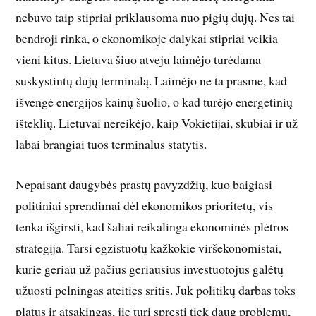
nebuvo taip stipriai priklausoma nuo pigių dujų. Nes tai
bendroji rinka, o ekonomikoje dalykai stipriai veikia
vieni kitus. Lietuva šiuo atveju laimėjo turėdama
suskystintų dujų terminalą. Laimėjo ne ta prasme, kad
išvengė energijos kainų šuolio, o kad turėjo energetinių
išteklių. Lietuvai nereikėjo, kaip Vokietijai, skubiai ir už
labai brangiai tuos terminalus statytis.
Nepaisant daugybės prastų pavyzdžių, kuo baigiasi
politiniai sprendimai dėl ekonomikos prioritetų, vis
tenka išgirsti, kad šaliai reikalinga ekonominės plėtros
strategija. Tarsi egzistuotų kažkokie viršekonomistai,
kurie geriau už pačius geriausius investuotojus galėtų
užuosti pelningas ateities sritis. Juk politikų darbas toks
platus ir atsakingas, jie turi spręsti tiek daug problemų,