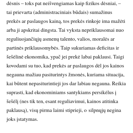
dėsnis – toks pat neišvengiamas kaip fizikos dėsniai, –
tai prievarta (administraciniais būdais) sumažinus
prekės ar paslaugos kainą, tos prekės rinkoje ima mažėti
arba ji apskritai dingsta. Tai vyksta nepriklausomai nuo
reguliuojančiųjų asmenų talento, valios, moralės ar
partinės priklausomybės. Taip sukuriamas deficitas ir
šešėlinė ekonomika, ypač jei prekė labai paklausi. Taigi
kovodami su tuo, kad prekės ar paslaugos dėl jos kainos
negauna mažiau pasiturintys žmonės, kuriama situacija,
kai būtent nepasiturintieji jos dar labiau negauna. Reikia
suprasti, kad ekonominiams santykiams persikėlus į
šešėlį (nes tik ten, esant reguliavimui, kainos atitinka
paklausą), visų pirma laimi stiprieji, o silpnųjų negina
joks įstatymas.