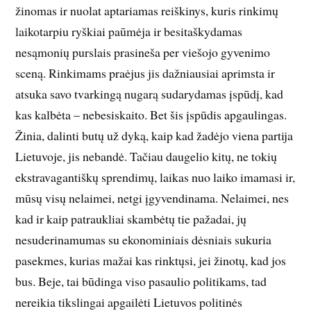
žinomas ir nuolat aptariamas reiškinys, kuris rinkimų
laikotarpiu ryškiai paūmėja ir besitaškydamas
nesąmonių purslais prasineša per viešojo gyvenimo
sceną. Rinkimams praėjus jis dažniausiai aprimsta ir
atsuka savo tvarkingą nugarą sudarydamas įspūdį, kad
kas kalbėta – nebesiskaito. Bet šis įspūdis apgaulingas.
Žinia, dalinti butų už dyką, kaip kad žadėjo viena partija
Lietuvoje, jis nebandė. Tačiau daugelio kitų, ne tokių
ekstravagantiškų sprendimų, laikas nuo laiko imamasi ir,
mūsų visų nelaimei, netgi įgyvendinama. Nelaimei, nes
kad ir kaip patraukliai skambėtų tie pažadai, jų
nesuderinamumas su ekonominiais dėsniais sukuria
pasekmes, kurias mažai kas rinktųsi, jei žinotų, kad jos
bus. Beje, tai būdinga viso pasaulio politikams, tad
nereikia tikslingai apgailėti Lietuvos politinės