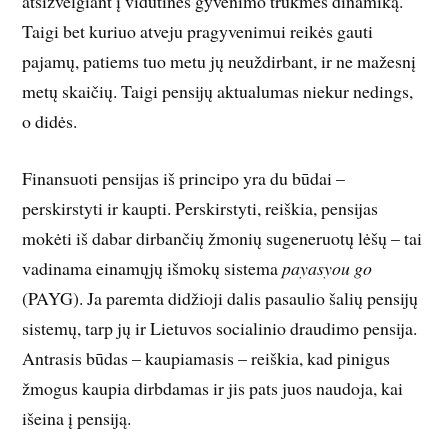
atsižvelgiant į vidutinės gyvenimo truk­mės dinamiką.
Taigi bet kuriuo atveju pragyvenimui reikės gauti
pajamų, patiems tuo metu jų neuždirbant, ir ne mažesnį
metų skaičių. Taigi pensijų aktualumas niekur nedings,
o didės.
Finansuoti pensijas iš principo yra du būdai –
perskirstyti ir kaupti. Perskirstyti, reiškia, pensijas
mokėti iš dabar dirbančių žmonių sugeneruotų lėšų – tai
vadinama einamųjų išmokų sistema
payasyou go
(PAYG). Ja paremta didžioji dalis pasaulio šalių pensijų
sistemų, tarp jų ir Lietuvos socialinio draudimo pensija.
Ant­rasis būdas – kaupiamasis – reiškia, kad pinigus
žmogus kaupia dirbdamas ir jis pats juos naudoja, kai
išeina į pensiją.