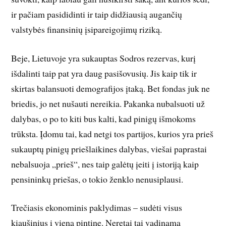
ir pačiam pasididinti ir taip didžiausią augančių
valstybės finansinių įsipareigojimų riziką.
Beje, Lietuvoje yra sukauptas Sodros rezervas, kurį
išdalinti taip pat yra daug pasišovusių. Jis kaip tik ir
skirtas balansuoti demografijos įtaką. Bet fondas juk ne
briedis, jo net nušauti nereikia. Pakanka nubalsuoti už
dalybas, o po to kiti bus kalti, kad pinigų išmokoms
trūksta. Įdomu tai, kad netgi tos partijos, kurios yra prieš
sukauptų pinigų priešlaikines dalybas, viešai pap­rastai
nebalsuoja „prieš“, nes taip galėtų įeiti į istoriją kaip
pensininkų priešas, o tokio ženklo nenusiplausi.
Trečiasis ekonominis paklydimas – sudėti visus
kiaušinius į vieną pintinę. Neretai tai vadinama