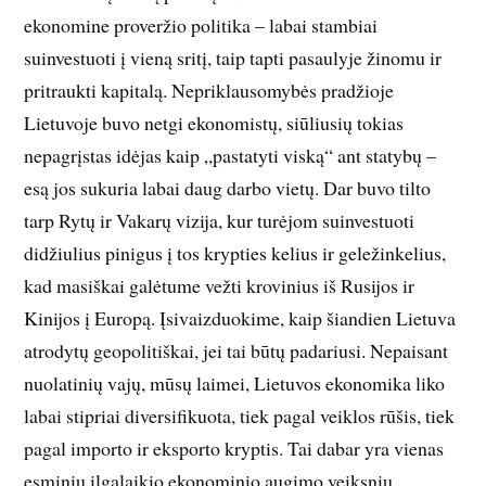
ekonomine proveržio politika – labai stambiai
suinvestuoti į vieną sritį, taip tapti pasaulyje žinomu ir
pritraukti kapitalą. Nepriklausomybės pradžioje
Lietuvoje buvo netgi ekonomistų, siūliusių tokias
nepagrįstas idėjas kaip „pastatyti viską“ ant statybų –
esą jos sukuria labai daug darbo vietų. Dar buvo tilto
tarp Rytų ir Vakarų vizija, kur turėjom suinvestuoti
didžiulius pinigus į tos krypties kelius ir geležinkelius,
kad masiškai galėtume vežti krovinius iš Rusijos ir
Kinijos į Europą. Įsivaizduokime, kaip šiandien Lietuva
atrodytų geopolitiškai, jei tai būtų padariusi. Nepaisant
nuolatinių vajų, mūsų laimei, Lietuvos ekonomika liko
labai stipriai diversifikuota, tiek pagal veiklos rūšis, tiek
pagal importo ir eksporto kryptis. Tai dabar yra vienas
esminių ilgalaikio ekonominio augimo veiksnių.