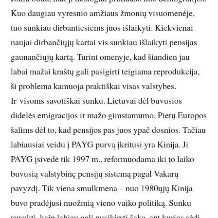
Kuo daugiau vyresnio amžiaus žmonių visuomenėje,
tuo sunkiau dirbantiesiems juos išlaikyti. Kiekvienai
naujai dirbančiųjų kartai vis sunkiau išlaikyti pensijas
gaunančiųjų kartą. Turint omenyje, kad šiandien jau
labai mažai kraštų gali pasigirti teigiama reprodukcija,
ši problema kamuoja praktiškai visas valstybes.
Ir visoms savotiškai sunku. Lietuvai dėl buvusios
didelės emigracijos ir mažo gimstamumo, Pietų Europos
šalims dėl to, kad pensijos pas juos ypač dosnios. Tačiau
labiausiai veidu į PAYG purvą įkritusi yra Kinija. Ji
PAYG įsivedė tik 1997 m., reformuodama iki to laiko
buvusią valstybinę pensijų sistemą pagal Vakarų
pavyzdį. Tik viena smulkmena – nuo 1980ųjų Kinija
buvo pradėjusi nuožmią vieno vaiko politiką. Sunku
suvokti, kaip labiau gali nusikirsti šaką, ant kurios sėdi,