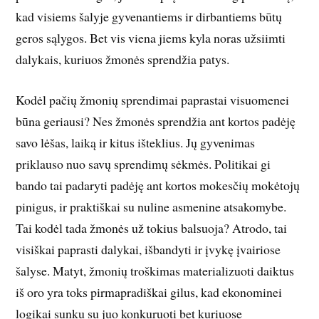
kad visiems šalyje gyvenantiems ir dirbantiems būtų
geros sąlygos. Bet vis viena jiems kyla noras užsiimti
dalykais, kuriuos žmonės sprendžia patys.
Kodėl pačių žmonių sprendimai paprastai visuomenei
būna geriausi? Nes žmonės sprendžia ant kortos padėję
savo lėšas, laiką ir kitus išteklius. Jų gyvenimas
priklauso nuo savų sprendimų sėkmės. Politikai gi
bando tai padaryti padėję ant kortos mokesčių mokėtojų
pinigus, ir praktiškai su nuline asmenine atsakomybe.
Tai kodėl tada žmonės už tokius balsuoja? Atrodo, tai
visiškai paprasti dalykai, išbandyti ir įvykę įvairiose
šalyse. Matyt, žmonių troškimas materializuoti daiktus
iš oro yra toks pirmapradiškai gilus, kad ekonominei
logikai sunku su juo konkuruoti bet kuriuose