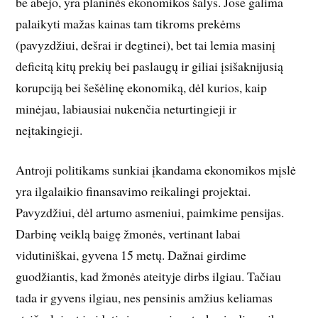
be abejo, yra planinės ekonomikos šalys. Jose galima
palaikyti mažas kainas tam tikroms prekėms
(pavyzdžiui, dešrai ir degtinei), bet tai lemia masinį
deficitą kitų prekių bei paslaugų ir giliai įsišaknijusią
korupciją bei šešėlinę ekonomiką, dėl kurios, kaip
minėjau, labiausiai nukenčia neturtingieji ir
neįtakingieji.
Antroji politikams sunkiai įkandama ekonomikos mįslė
yra ilgalaikio finansavimo reikalingi projektai.
Pavyzdžiui, dėl artumo asmeniui, paimkime pensijas.
Darbinę veiklą baigę žmonės, vertinant labai
vidutiniškai, gyvena 15 metų. Dažnai girdime
guodžiantis, kad žmonės ateityje dirbs ilgiau. Tačiau
tada ir gyvens ilgiau, nes pensinis amžius keliamas