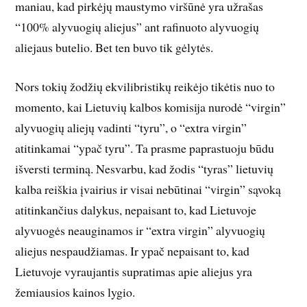
maniau, kad pirkėjų maustymo viršūnė yra užrašas
“100% alyvuogių aliejus” ant rafinuoto alyvuogių
aliejaus butelio. Bet ten buvo tik gėlytės.
Nors tokių žodžių ekvilibristikų reikėjo tikėtis nuo to
momento, kai Lietuvių kalbos komisija nurodė “virgin”
alyvuogių aliejų vadinti “tyru”, o “extra virgin”
atitinkamai “ypač tyru”. Ta prasme paprastuoju būdu
išversti terminą. Nesvarbu, kad žodis “tyras” lietuvių
kalba reiškia įvairius ir visai nebūtinai “virgin” sąvoką
atitinkančius dalykus, nepaisant to, kad Lietuvoje
alyvuogės neauginamos ir “extra virgin” alyvuogių
aliejus nespaudžiamas. Ir ypač nepaisant to, kad
Lietuvoje vyraujantis supratimas apie aliejus yra
žemiausios kainos lygio.