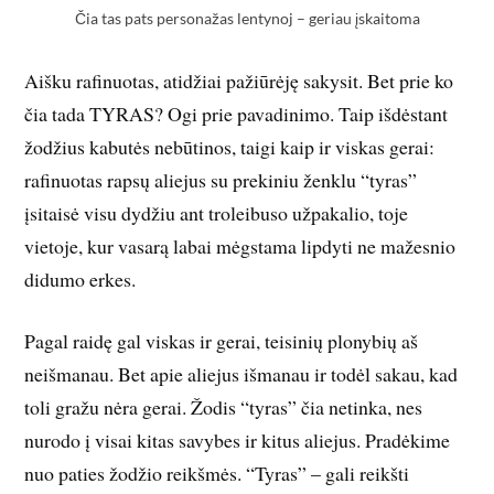
Čia tas pats personažas lentynoj – geriau įskaitoma
Aišku rafinuotas, atidžiai pažiūrėję sakysit. Bet prie ko
čia tada TYRAS? Ogi prie pavadinimo. Taip išdėstant
žodžius kabutės nebūtinos, taigi kaip ir viskas gerai:
rafinuotas rapsų aliejus su prekiniu ženklu “tyras”
įsitaisė visu dydžiu ant troleibuso užpakalio, toje
vietoje, kur vasarą labai mėgstama lipdyti ne mažesnio
didumo erkes.
Pagal raidę gal viskas ir gerai, teisinių plonybių aš
neišmanau. Bet apie aliejus išmanau ir todėl sakau, kad
toli gražu nėra gerai. Žodis “tyras” čia netinka, nes
nurodo į visai kitas savybes ir kitus aliejus. Pradėkime
nuo paties žodžio reikšmės. “Tyras” – gali reikšti