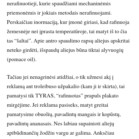
nerafinuotieji, kurie spaudžiami mechaninėmis
priemonėmis ir jokiais metodais nerafinuojami.
Perskaičiau inormaciją, kur įmonė giriasi, kad rafinuoja
žemesnėje nei įprasta temperatūroje, tai matyt iš to čia
tas “šaltai”. Apie antro spaudimo rapsų aliejus apskritai
neteko girdėti, išspaudų aliejus būna tiktai alyvuogių
(pomace oil).
Tačiau jei nenagrinėsi atidžiai, o tik užmesi akį į
reklamą ant troleibuso užpakalio (kam ji ir skirta), tai
pamatysi tik TYRAS, “rafinuotas” prapuls plakato
mirgėjime. Jei reklama pasiseks, matyt greitai
pamatysime obuolių, pavadintų mangais ir kopūstų,
pavadintų ananasais. Nes labiau supainioti aliejų
apibūdinančių žodžiu vargu ar galima. Anksčiau