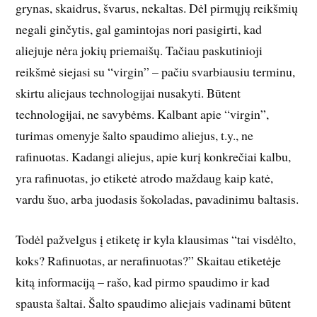
grynas, skaidrus, švarus, nekaltas. Dėl pirmųjų reikšmių
negali ginčytis, gal gamintojas nori pasigirti, kad
aliejuje nėra jokių priemaišų. Tačiau paskutinioji
reikšmė siejasi su “virgin” – pačiu svarbiausiu terminu,
skirtu aliejaus technologijai nusakyti. Būtent
technologijai, ne savybėms. Kalbant apie “virgin”,
turimas omenyje šalto spaudimo aliejus, t.y., ne
rafinuotas. Kadangi aliejus, apie kurį konkrečiai kalbu,
yra rafinuotas, jo etiketė atrodo maždaug kaip katė,
vardu šuo, arba juodasis šokoladas, pavadinimu baltasis.
Todėl pažvelgus į etiketę ir kyla klausimas “tai visdėlto,
koks? Rafinuotas, ar nerafinuotas?” Skaitau etiketėje
kitą informaciją – rašo, kad pirmo spaudimo ir kad
spausta šaltai. Šalto spaudimo aliejais vadinami būtent