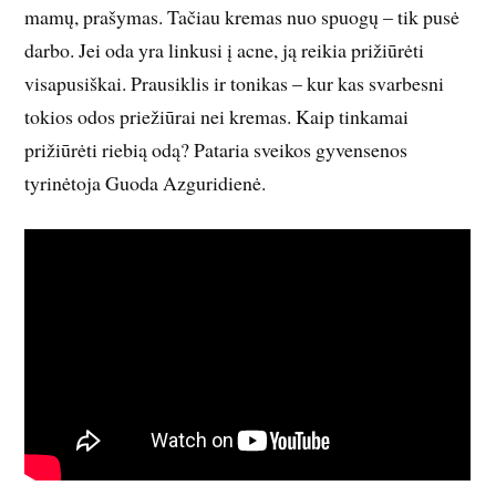
mamų, prašymas. Tačiau kremas nuo spuogų – tik pusė
darbo. Jei oda yra linkusi į acne, ją reikia prižiūrėti
visapusiškai. Prausiklis ir tonikas – kur kas svarbesni
tokios odos priežiūrai nei kremas. Kaip tinkamai
prižiūrėti riebią odą? Pataria sveikos gyvensenos
tyrinėtoja Guoda Azguridienė.