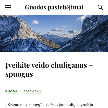
Guodos pastebėjimai
Įveikite veido chuliganus –
spuogus
GUODA
2015-10-14
„Kremo nuo spuogų“ – dažnas jaunuolių, o ypač jų