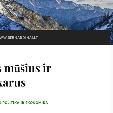
WW.BERNARDINAI.LT
 mūšius ir
karus
IN
POLITIKA IR EKONOMIKA