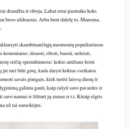
ai draudžia ir riboja. Labai retai pasitaiko koks
sčiau buvo uždrausta. Arba bent dalelę to. Manoma,
.
aklausyti skambinančiųjų nuomonių populiariuose
 komentarus: drausti, riboti, bausti, neleisti,
ausių sričių sprendimuose: kokio amžiaus leisti
 jie turi būti gavę, kada daryti kokius sveikatos
uoti savais pinigais, kiek turėti laisvų dienų ir
tlyginimą galima gauti, kaip rašyti savo pavardes ir
i savo namus ir šiltinti jų sienas ir t.t. Kitaip elgtis
ama už tai sumokėjus.