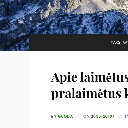
TAG:
W
Apie laimėtus
pralaimėtus 
BY
GUODA
ON
2015-10-07