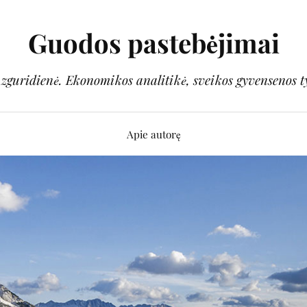
Guodos pastebėjimai
guridienė. Ekonomikos analitikė, sveikos gyvensenos t
Apie autorę