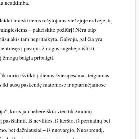
au neatkimba.
aidai ir atskiriems rašytojams viešojoje erdvėje, tą
imingiesiems – pakeiskite požiūrį! Nėra taip
mūsų akis tam nepritaikyta. Galvoju, gal čia yra
centravęs į pavojus žmogus sugebėjo išlikti.
į žmogų baigia pribaigti.
 Tik noriu išvilkti į dienos šviesą esamas teigiamas
s iki ausų paskendę matomose ir aptarinėjamose
a“, kuris jau nebereiškia vien tik žmonių
pasišalinti. Iš nevilties, iš keršto, iš permainų bei
mo, bet dažniausiai – iš nuovargio. Nuosprendį,