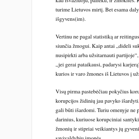
kad išvažiuoju, palieku, ir žinokitės
turime Lietuvos mirtį. Bet esama dal
išgyvens(im).
Vertinu ne pagal statistiką ar reitingus
siunčia žmogui. Kaip antai „dideli suk
nusipirkti arba užsitarnauti partijoj
„jei gerai pataikausi, padarysi karjer
kurios ir varo žmones iš Lietuvos į už
Visų pirma pastebėčiau pokyčius korup
korupcijos židinių jau pavyko išardyti
gali būti išardomi. Turiu omenyje ne p
darinius, kuriuose korupciniai santyk
žmonių ir stipriai veikiantys jų gyve
savivaldybių įmonės.