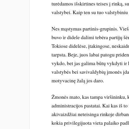
turėdamos išskirtines teises į rinką,
valstybei. Kaip ten su tuo valstybin
Nes mąstymas partinis-grupinis. Vieš
buvo ir didele dalimi tebėra partijų š
Tokiose didelėse, įtakingose, neskaidr
tarpsta. Beje, juos labai patogu pride
vykdo, bet jas galima būtų vykdyti ir 
valstybės bei savivaldybių įmonės įda
motyvacinę žalą jos daro.
Žmonės mato, kas tampa viršininku, 
administracijos pastatai. Kai kas iš to
akivaizdžiai neteisinga rinkoje dirban
kokia privilegijuota vieta palaiko pa