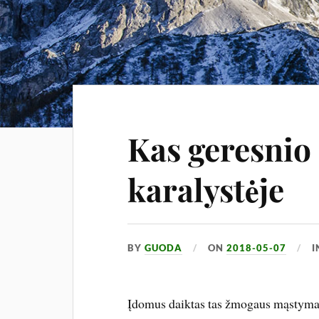
Kas geresnio
karalystėje
BY
GUODA
ON
2018-05-07
Įdomus daiktas tas žmogaus mąstymas