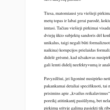
Tiesa, matomiausi yra viešieji pirkim
metų topas ir labai gerai parodė, koki
imtasi. Tačiau viešieji pirkimai visada
dviejų ūkio subjektų sandoris dėl kon
unikalus, taigi negali būti formalizuo
naikina) korupcijos prielaidas formal
didelė grėsmė, kad užsakovas nusipirks
gali lemti didelį neefektyvumą ir ana
Pavyzdžiui, jei ligoninė nusipirko n
pakankamai detaliai specifikuoti, tai
prisimins apie „kvailus reikalavimus“. 
poreikį atitinkantį pasiūlymą, bet nel
pirkimų srityje galima pasiekti tik ri