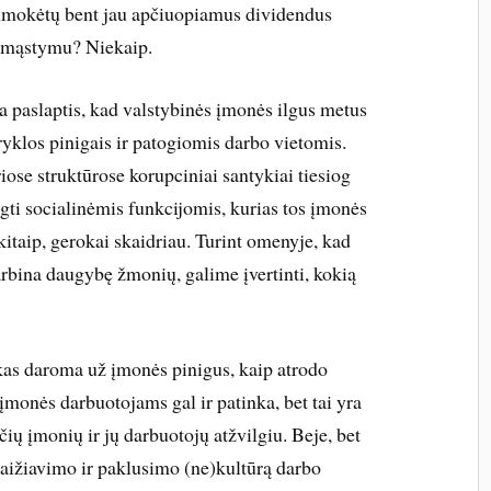
 sumokėtų bent jau apčiuopiamus dividendus
iu mąstymu? Niekaip.
a paslaptis, kad valstybinės įmonės ilgus metus
ėryklos pinigais ir patogiomis darbo vietomis.
iose struktūrose korupciniai santykiai tiesiog
ngti socialinėmis funkcijomis, kurias tos įmonės
kitaip, gerokai skaidriau. Turint omenyje, kad
rbina daugybę žmonių, galime įvertinti, kokią
kas daroma už įmonės pinigus, kaip atrodo
 įmonės darbuotojams gal ir patinka, bet tai yra
čių įmonių ir jų darbuotojų atžvilgiu. Beje, bet
dlaižiavimo ir paklusimo (ne)kultūrą darbo