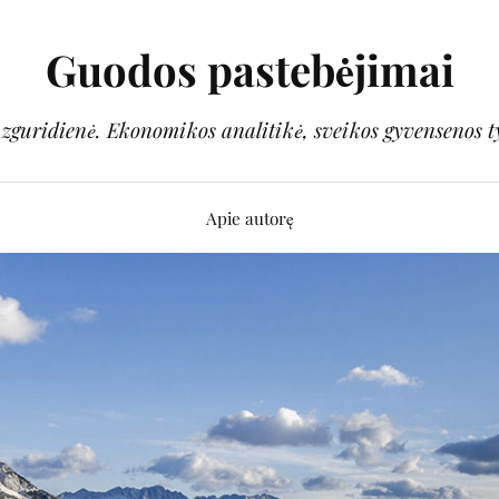
Guodos pastebėjimai
guridienė. Ekonomikos analitikė, sveikos gyvensenos t
Apie autorę