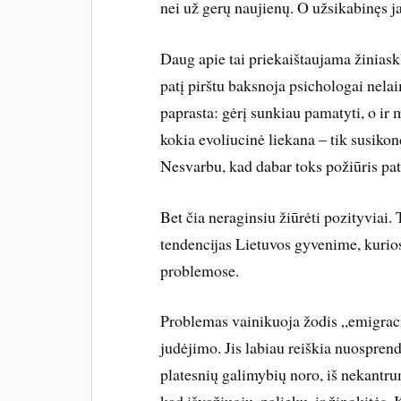
nei už gerų naujienų. O užsikabinęs j
Daug apie tai priekaištaujama žiniaskl
patį pirštu baksnoja psichologai nela
paprasta: gėrį sunkiau pamatyti, o ir 
kokia evoliucinė liekana – tik susikon
Nesvarbu, kad dabar toks požiūris pat
Bet čia neraginsiu žiūrėti pozityviai.
tendencijas Lietuvos gyvenime, kurio
problemose.
Problemas vainikuoja žodis „emigracij
judėjimo. Jis labiau reiškia nuosprendį 
platesnių galimybių noro, iš nekantru