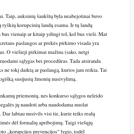
ai. Taip, auksinių šaukštų byla neabejotinai buvo
ų ryškių korupcinių landų esama. Ir tų landų
 bus vienaip ar kitaip ydingi tol, kol bus vieši. Mat
kretaus paslaugos ar prekės pirkimo visada yra
tas. O viešieji pirkimai mažina (sako, netgi
izuodami sąlygas bei procedūras. Tada atsiranda
 ne tokį daiktą ar paslaugą, kurios jam reikia. Tai
logišką susijusių žmonių nusivylimą.
etinkamų priemonių, nes konkurso sąlygos neleido
 negalės jų naudoti arba naudodama nuolat
Dar labiau nusivils visi tie, kurie teiks realų
aimės dėl formalių apribojimų. Taigi viešųjų
boto „korupcijos prevencijos“ lygio, todėl