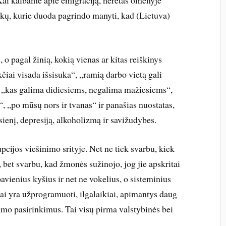
. Kai kalbame apie emigraciją, neretas omenyje
ykų, kurie duoda pagrindo manyti, kad (Lietuva)
, o pagal žinią, kokią vienas ar kitas reiškinys
čiai visada išsisuka“, „ramią darbo vietą gali
e“, „kas galima didiesiems, negalima mažiesiems“,
ą“, „po mūsų nors ir tvanas“ ir panašias nuostatas,
sienį, depresiją, alkoholizmą ir savižudybes.
cijos viešinimo srityje. Net ne tiek svarbu, kiek
, bet svarbu, kad žmonės sužinojo, jog jie apskritai
avienius kyšius ir net ne vokelius, o sisteminius
iai yra užprogramuoti, ilgalaikiai, apimantys daug
nimo pasirinkimus. Tai visų pirma valstybinės bei