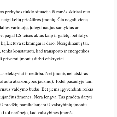
os prekybos tinklo situacija iš esmės skiriasi nuo
 netgi kelių priežiūros įmonių. Čia negali vieną
dalies vartotojų, įdiegti naujus santykius ar
, pagal ES teisės aktus kaip ir galėtų, bet šalys
 ką Lietuva sėkmingai ir daro. Nesigilinant į tai,
, tenka konstatuoti, kad transporto ir energetikos
i priversti įmonių dirbti efektyviai.
kas efektyviai ir nedirba. Nei įmonė, nei atskiras
rofuotu atsakomybės jausmu). Todėl pasaulyje tam
dernaus valdymo būdai. Bet jiems įgyvendinti reikia
vaujančius žmones. Nėra lengva. Tas pradėta daryti
iš pradžių pareikalaujant iš valstybinių įmonių
iki tol nerūpėjo, kad valstybinės įmonės,