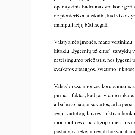
operatyvinis budrumas yra kone geriaus
ne pionieriška ataskaita, kad viskas yr
manipuliacijų būti negali.
Valstybinės įmonės, mano vertinimu, y
kitokių „lygesnių už kitus“ santykių v
neteisingumo priežastis, nes lygesni už
sveikatos apsaugos, švietimo ir kitose
Valstybinėse įmonėse korupciniams sa
pirma – faktas, kad jos yra ne rinkoj
arba buvo naujai sukurtos, arba persi
jėgų: vartotojų laisvės rinktis ir ko
monopolinės arba oligopolinės. Jos nek
paslaugos tiekėjai negali laisvai atsiras