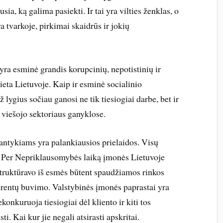
ia, ką galima pasiekti. Ir tai yra vilties ženklas, o
a tvarkoje, pirkimai skaidrūs ir jokių
ra esminė grandis korupcinių, nepotistinių ir
ieta Lietuvoje. Kaip ir esminė socialinio
 lygius sočiau ganosi ne tik tiesiogiai darbe, bet ir
 viešojo sektoriaus ganyk­lose.
ntykiams yra palankiausios prielaidos. Visų
e. Per Nepriklausomybės laiką įmonės Lietuvoje
struktūravo iš esmės būtent spaudžiamos rinkos
nkurentų buvimo. Valstybinės įmonės paprastai yra
onkuruoja tiesiogiai dėl kliento ir kiti tos
ti. Kai kur jie negali atsirasti apskritai.