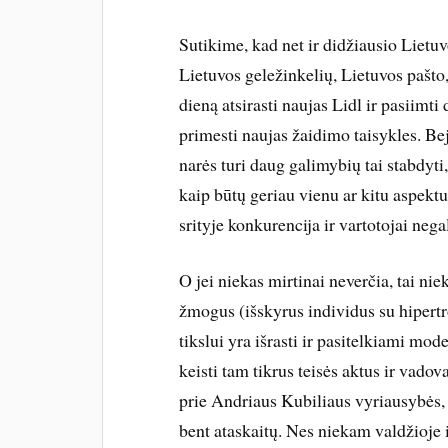
Sutikime, kad net ir didžiausio Lietuv
Lietuvos geležinkelių, Lietuvos pašto,
dieną atsirasti naujas Lidl ir pasiimti 
primesti naujas žaidimo taisykles. Beje
narės turi daug galimybių tai stabdyti,
kaip būtų geriau vienu ar kitu aspektu
srityje konkurencija ir vartotojai negal
O jei niekas mirtinai neverčia, tai nie
žmogus (išskyrus individus su hipert
tikslui yra išrasti ir pasitelkiami mo
keisti tam tikrus teisės aktus ir vado
prie Andriaus Kubiliaus vyriausybės, 
bent ataskaitų. Nes niekam valdžioje 